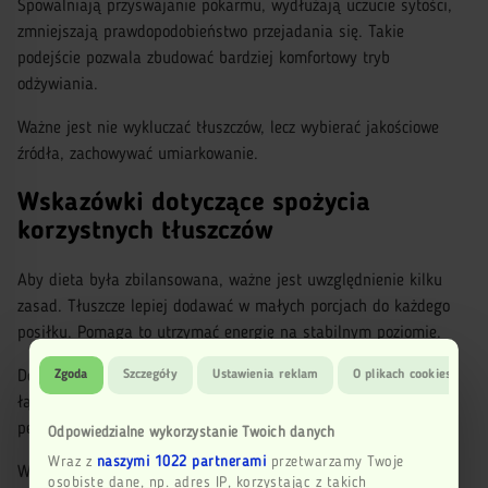
Spowalniają przyswajanie pokarmu, wydłużają uczucie sytości,
zmniejszają prawdopodobieństwo przejadania się. Takie
podejście pozwala zbudować bardziej komfortowy tryb
odżywiania.
Ważne jest nie wykluczać tłuszczów, lecz wybierać jakościowe
źródła, zachowywać umiarkowanie.
Wskazówki dotyczące spożycia
korzystnych tłuszczów
Aby dieta była zbilansowana, ważne jest uwzględnienie kilku
zasad. Tłuszcze lepiej dodawać w małych porcjach do każdego
posiłku. Pomaga to utrzymać energię na stabilnym poziomie.
Dobry efekt daje połączenie z warzywami, białkami. Takie
Zgoda
Szczegóły
Ustawienia reklam
O plikach cookies
łączenie poprawia przyswajanie, czyni dietę bardziej
pełnowartościową.
Odpowiedzialne wykorzystanie Twoich danych
Wraz z
naszymi 1022 partnerami
przetwarzamy Twoje
Warto także unikać nadmiernej ilości. Nawet jakościowe źródła
osobiste dane, np. adres IP, korzystając z takich