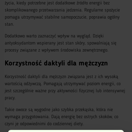
życia, kiedy potrzebne jest dodatkowe źródło energii bez
skomplikowanego przetwarzania jedzenia. Regularne spożycie
pomaga utrzymywać stabilne samopoczucie, poprawia ogólny
stan.
Dodatkowo warto zaznaczyć wpływ na wygląd. Dzięki
antyoksydantom wspierany jest stan skóry, spowalniają się
procesy związane z wpływem środowiska zewnętrznego.
Korzystność daktyli dla mężczyzn
Korzystność daktyli dla mężczyzn związana jest z ich wysoką
wartością odżywczą. Pomagają utrzymywać poziom energii, co
jest szczególnie ważne przy aktywności fizycznej lub intensywnej
pracy.
Takie owoce są wygodne jako szybka przekąska, która nie
wymaga przygotowania. Dają energię bez ostrych skoków, co
czyni je odpowiednimi do codziennej diety.