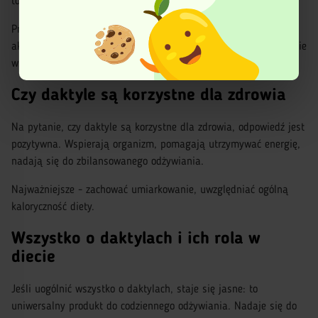
to czyni je wygodnym źródłem energii.
Ta strona korzysta z plików cookies w celu poprawy
Przy umiarkowanym spożyciu produkt pomaga utrzymywać
swojego funkcjonowania oraz w celach analitycznych.
Więcej informacji znajduje się w Polityce prywatności.
aktywność bez przeciążenia. Nadaje się do przekąsek, szczególnie
w momentach, gdy wymagane jest szybkie przywrócenie sił.
Czy daktyle są korzystne dla zdrowia
Na pytanie, czy daktyle są korzystne dla zdrowia, odpowiedź jest
pozytywna. Wspierają organizm, pomagają utrzymywać energię,
nadają się do zbilansowanego odżywiania.
Najważniejsze - zachować umiarkowanie, uwzględniać ogólną
kaloryczność diety.
Wszystko o daktylach i ich rola w
diecie
Jeśli uogólnić wszystko o daktylach, staje się jasne: to
uniwersalny produkt do codziennego odżywiania. Nadaje się do