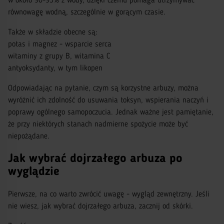
w około 90-95% z wody, dzięki czemu pomaga utrzymywać
równowagę wodną, szczególnie w gorącym czasie.
Także w składzie obecne są:
potas i magnez - wsparcie serca
witaminy z grupy B, witamina C
antyoksydanty, w tym likopen
Odpowiadając na pytanie, czym są korzystne arbuzy, można
wyróżnić ich zdolność do usuwania toksyn, wspierania naczyń i
poprawy ogólnego samopoczucia. Jednak ważne jest pamiętanie,
że przy niektórych stanach nadmierne spożycie może być
niepożądane.
Jak wybrać dojrzałego arbuza po
wyglądzie
Pierwsze, na co warto zwrócić uwagę - wygląd zewnętrzny. Jeśli
nie wiesz, jak wybrać dojrzałego arbuza, zacznij od skórki.