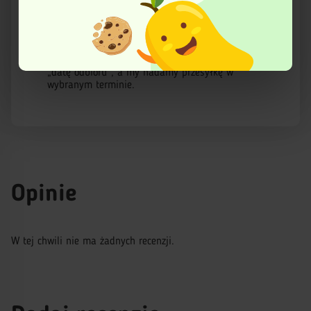
Ta strona korzysta z plików cookies w celu poprawy
można wybrać datę doręczenia.
swojego funkcjonowania oraz w celach analitycznych.
Więcej informacji znajduje się w Polityce prywatności.
Przyjmujemy zamówienia z wyprzedzeniem!
Podczas składania zamówienia wybierz preferowaną
„datę odbioru”, a my nadamy przesyłkę w
wybranym terminie.
Opinie
W tej chwili nie ma żadnych recenzji.