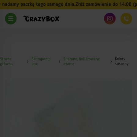
damy paczkę tego samego dnia.
Złóż zamówienie do 14:00 (pn-p
Strona
Skomponuj
Suszone, liofilizowane
Kokos
główna
box
owoce
suszony