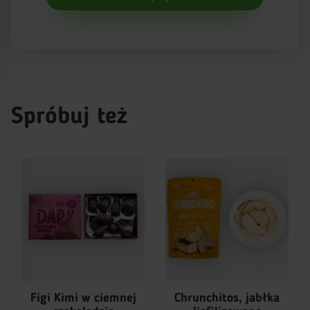
Spróbuj też
Figi Kimi w ciemnej
Chrunchitos, jabłka