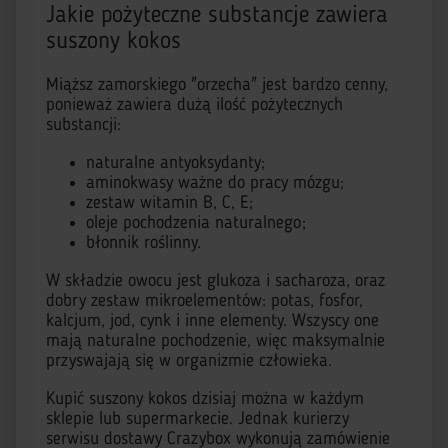
Jakie pożyteczne substancje zawiera
suszony kokos
Miąższ zamorskiego "orzecha" jest bardzo cenny,
ponieważ zawiera dużą ilość pożytecznych
substancji:
naturalne antyoksydanty;
aminokwasy ważne do pracy mózgu;
zestaw witamin B, C, E;
oleje pochodzenia naturalnego;
błonnik roślinny.
W składzie owocu jest glukoza i sacharoza, oraz
dobry zestaw mikroelementów: potas, fosfor,
kalcjum, jod, cynk i inne elementy. Wszyscy one
mają naturalne pochodzenie, więc maksymalnie
przyswajają się w organizmie człowieka.
Kupić suszony kokos dzisiaj można w każdym
sklepie lub supermarkecie. Jednak kurierzy
serwisu dostawy Crazybox wykonują zamówienie