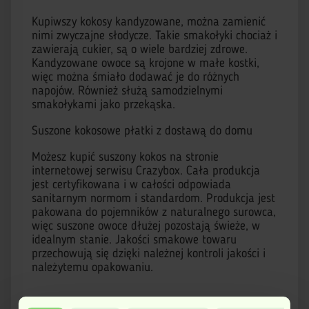
Kupiwszy kokosy kandyzowane, można zamienić
nimi zwyczajne słodycze. Takie smakołyki chociaż i
zawierają cukier, są o wiele bardziej zdrowe.
Kandyzowane owoce są krojone w małe kostki,
więc można śmiało dodawać je do różnych
napojów. Również służą samodzielnymi
smakołykami jako przekąska.
Suszone kokosowe płatki z dostawą do domu
Możesz kupić suszony kokos na stronie
internetowej serwisu Crazybox. Cała produkcja
jest certyfikowana i w całości odpowiada
sanitarnym normom i standardom. Produkcja jest
pakowana do pojemników z naturalnego surowca,
więc suszone owoce dłużej pozostają świeże, w
idealnym stanie. Jakości smakowe towaru
przechowują się dzięki należnej kontroli jakości i
należytemu opakowaniu.