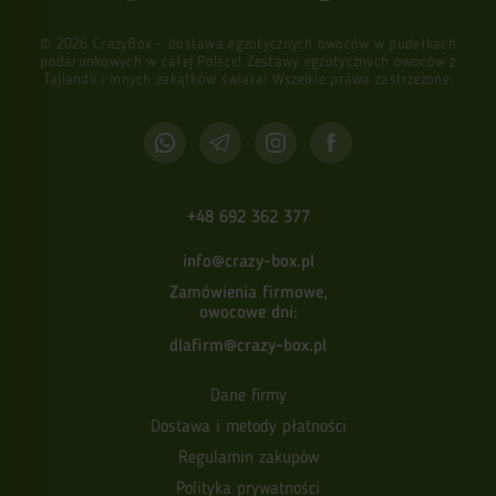
Dziś każdy może kupić orzechy w sklepie internetowym
© 2026 CrazyBox - dostawa egzotycznych owoców w pudełkach
Crazybox jednego rodzaju lub skompletować pudełko z całym
podarunkowych w całej Polsce! Zestawy egzotycznych owoców z
asortymentem. Kupujący ma do wyboru następujące odmiany
Tajlandii i innych zakątków świata! Wszelkie prawa zastrzeżone.
zdrowych owoców:
Pekan 
Pekan pochodzi z południowo-wschodnich Stanów
Zjednoczonych. Rośnie na drzewie, które może owocować
+48 692 362 377
nawet przez 300 lat. Owoc wygląda jak orzech włoski, ale ma
bardziej wydłużony kształt i cieńszą skorupkę. Jądra są bardzo
info@crazy-box.pl
delikatne, słodkie i miękkie.
Zamówienia firmowe,
owocowe dni:
Odmiana ta zawiera wiele wartości odżywczych: kompleks
dlafirm@crazy-box.pl
witamin B, E, C, Omega-3, przeciwutleniacze oraz nienasycone
tłuszcze i kwasy. Wszystkie one mają pozytywny wpływ na
ludzki układ sercowo-naczyniowy i ogólnie wzmacniają układ
Dane firmy
odpornościowy.
Dostawa i metody płatności
Regulamin zakupów
Najświeższe i najwyższej jakości orzechy pekan można
Polityka prywatności
znaleźć na stronie Crazybox. W sklepie każdy może kupić