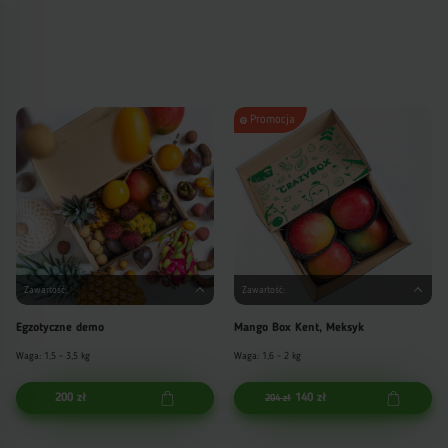
Promocja
Zawartość:
Zawartość:
Egzotyczne demo
Mango Box Kent, Meksyk
Waga: 1,5 - 3,5 kg
Waga: 1,6 - 2 kg
200 zł
140 zł
204 zł