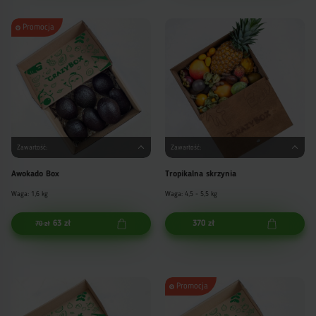
Promocja
Zawartość:
Zawartość:
Awokado Box
Tropikalna skrzynia
Waga: 1,6 kg
Waga: 4,5 - 5,5 kg
63 zł
370 zł
70 zł
Promocja