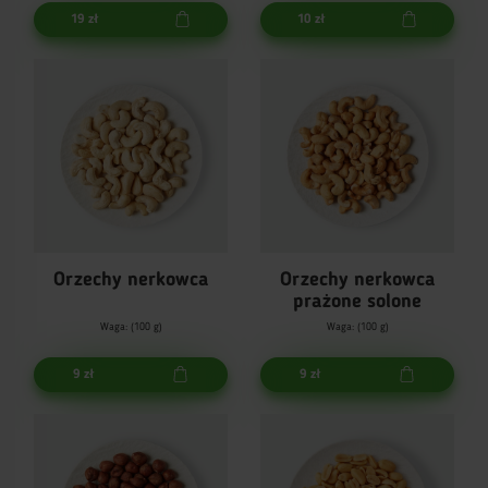
19 zł
10 zł
Orzechy nerkowca
Orzechy nerkowca
prażone solone
Waga: (100 g)
Waga: (100 g)
9 zł
9 zł