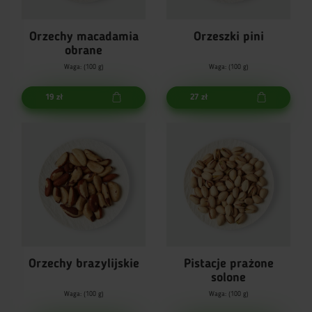
Orzechy macadamia
Orzeszki pini
obrane
Waga: (100 g)
Waga: (100 g)
19 zł
27 zł
Orzechy brazylijskie
Pistacje prażone
solone
Waga: (100 g)
Waga: (100 g)