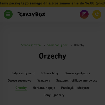
aczkę tego samego dnia.
Złóż zamówienie do 14:00 (pn-pt) a my
Strona główna
Skomponuj box
Orzechy
Orzechy
Cały asortyment
Gotowe boxy
Owoce egzotyczne
Owoce sezonowe
Warzywa
Suszone, liofilizowane owoce
Orzechy
Herbata, napoje
Przekąski i słodycze
Bony i gadżety