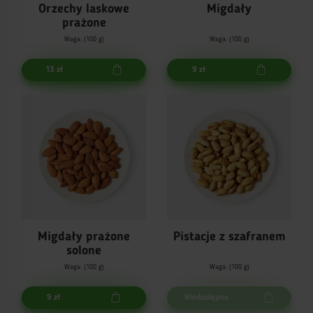
Orzechy laskowe
Migdały
prażone
Waga: (100 g)
Waga: (100 g)
13 zł
9 zł
Migdały prażone
Pistacje z szafranem
solone
Waga: (100 g)
Waga: (100 g)
9 zł
Niedostępne