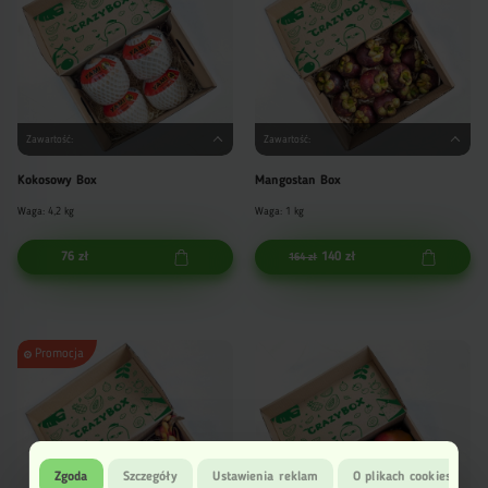
Zawartość:
Zawartość:
Kokosowy Box
Mangostan Box
Waga: 4,2 kg
Waga: 1 kg
76 zł
140 zł
164 zł
Promocja
Zgoda
Szczegóły
Ustawienia reklam
O plikach cookies