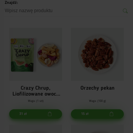
Znajdź:
Crazy Chrup,
Orzechy pekan
Liofilizowane owoce
egzotyczne
Waga: (1 szt)
Waga: (100 g)
31 zł
15 zł