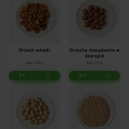
Orzech włoski
Orzechy macadamia w
skorupie
Waga: (100 g)
Waga: (100 g)
8 zł
12 zł