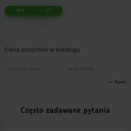
90 zł
Cena orzechów w katalogu
⭐
Orzechy pekan
od 15 zł/100g
Rozwiń
⭐
Orzechy macadamia
od 12 zł/100g
Często zadawane pytania
⭐
Orzechy brazylijskie
od 11 zł/100g