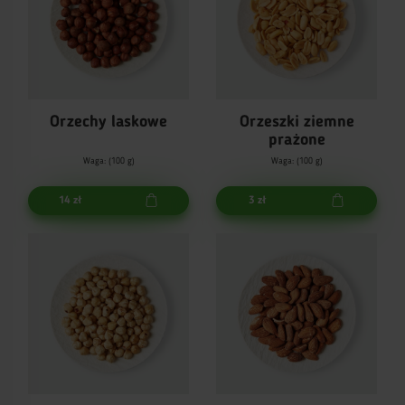
Orzechy laskowe
Orzeszki ziemne
prażone
Waga: (100 g)
Waga: (100 g)
14 zł
3 zł