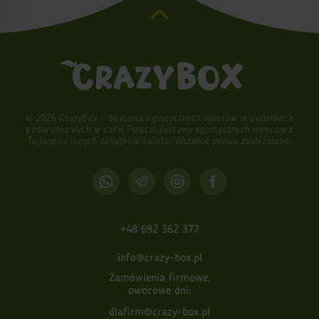
© 2026 CrazyBox - dostawa egzotycznych owoców w pudełkach
podarunkowych w całej Polsce! Zestawy egzotycznych owoców z
Tajlandii i innych zakątków świata! Wszelkie prawa zastrzeżone.
+48 692 362 377
info@crazy-box.pl
Zamówienia firmowe,
owocowe dni:
dlafirm@crazy-box.pl