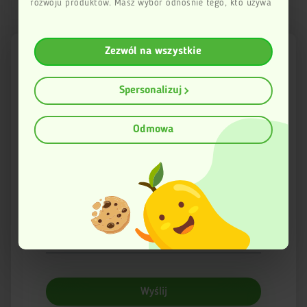
rozwoju produktów. Masz wybór odnośnie tego, kto używa
Twoich danych i w jakich celach to robi.
Jeśli wyrazisz na to zgodę, chcielibyśmy również:
Zezwól na wszystkie
Gromadzić dane dotyczące Twojej lokalizacji
geograficznej z dokładnością nawet do kilku metrów
Ocena
Identyfikować Twoje urządzenie, aktywnie
Spersonalizuj
analizując charakteryzującego je zbiory danych
(fingerprinting, czyli wirtualny odcisk palca)
Dowiedz się więcej odnośnie tego, jak Twoje osobiste dane
Imię
Odmowa
są przetwarzane oraz ustaw własne preferencje w
sekcji
szczegółów
. W Deklaracji plików cookie możesz zmienić lub
wycofać swoją zgodę w dowolnej chwili.
Email
Ta strona korzysta z plików cookies w celu poprawy
swojego funkcjonowania oraz w celach analitycznych.
Więcej informacji znajduje się w Polityce prywatności.
Twoja opinia
Wyślij