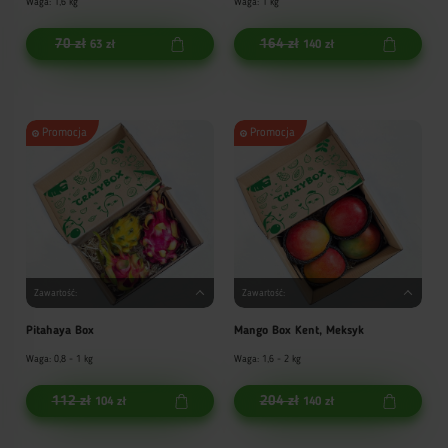
Waga: 1,6 kg
Waga: 1 kg
70 zł
164 zł
63 zł
140 zł
Promocja
Promocja
Zawartość:
Zawartość:
Pitahaya Box
Mango Box Kent, Meksyk
Waga: 0,8 - 1 kg
Waga: 1,6 - 2 kg
112 zł
204 zł
104 zł
140 zł