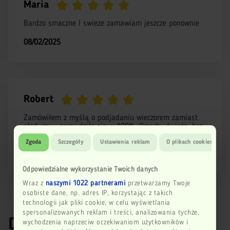
Maria
Bardzo smaczne I swieze zamawiam jeszcze ponownie
08/02/2025
Robert
Zamówiłem z myślą o podjadaniu wieczorem zamiast
słodyczy – sprawdziło się w 100%. Orzechy świeże, bez
zjełczałego smaku. Bardzo dobre proporcje w zestawie
Zgoda
Szczegóły
Ustawienia reklam
O plikach cookies
12/01/2025
Odpowiedzialne wykorzystanie Twoich danych
Wraz z
naszymi 1022 partnerami
przetwarzamy Twoje
osobiste dane, np. adres IP, korzystając z takich
technologii jak pliki cookie, w celu wyświetlania
spersonalizowanych reklam i treści, analizowania tychże,
Dodaj recenzję
wychodzenia naprzeciw oczekiwaniom użytkowników i