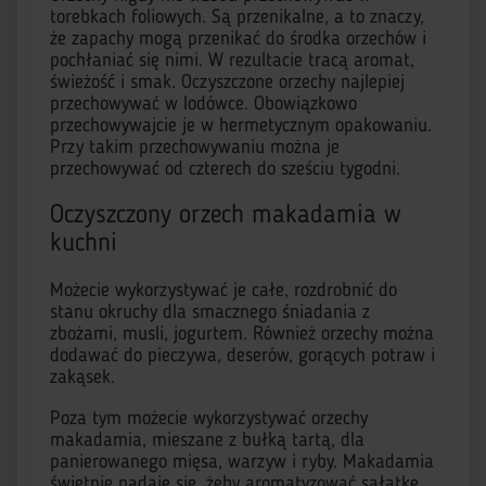
torebkach foliowych. Są przenikalne, a to znaczy,
że zapachy mogą przenikać do środka orzechów i
pochłaniać się nimi. W rezultacie tracą aromat,
świeżość i smak. Oczyszczone orzechy najlepiej
przechowywać w lodówce. Obowiązkowo
przechowywajcie je w hermetycznym opakowaniu.
Przy takim przechowywaniu można je
przechowywać od czterech do sześciu tygodni.
Oczyszczony orzech makadamia w
kuchni
Możecie wykorzystywać je całe, rozdrobnić do
stanu okruchy dla smacznego śniadania z
zbożami, musli, jogurtem. Również orzechy można
dodawać do pieczywa, deserów, gorących potraw i
zakąsek.
Poza tym możecie wykorzystywać orzechy
makadamia, mieszane z bułką tartą, dla
panierowanego mięsa, warzyw i ryby. Makadamia
świetnie nadaje się, żeby aromatyzować sałatkę,