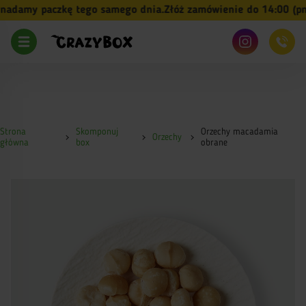
damy paczkę tego samego dnia.
Złóż zamówienie do 14:00 (pn-pt
Strona
Skomponuj
Orzechy macadamia
Orzechy
główna
box
obrane