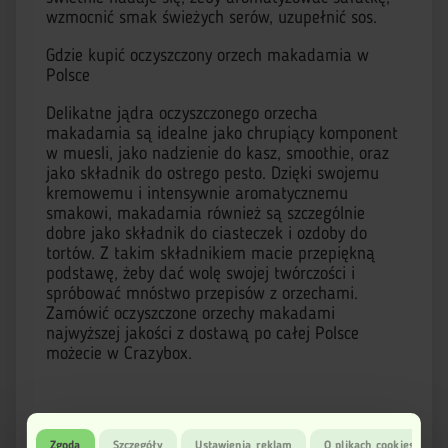
wzmocnić smak świeżych serów, uzupełnić sos.
Gdzie kupić oczyszczony orzech makadamia w
Polsce
Delikatne jądra oczyszczonego orzecha
makadamia są idealne jako chrupiący komponent
w muesli, jako nadzienie do kasz, smoothie, oraz
jako składnik do ostrego pesto. Dzięki swojemu
kremowemu i intensywnie aromatycznemu
smakowi, makadamia również są szczególnie
dobre jako składnik do ciasteczek i ozdoby do
tortów. Z takim składnikiem macie przepiękną
podstawę, żeby dać wolę swojej twórczości i
spróbować mnóstwo przepisów z orzechami.
Zamówić oczyszczone orzechy makadami
najwyższej jakości z dostawą po całej Polsce
możecie w Crazybox.
Dostawa
Zgoda
Szczegóły
Ustawienia reklam
O plikach cookies