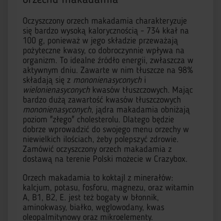
Oczyszczony orzech makadamia charakteryzuje
się bardzo wysoką kalorycznością - 734 kkał na
100 g, ponieważ w jego składzie przeważają
pożyteczne kwasy, co dobroczynnie wpływa na
organizm. To idealne źródło energii, zwłaszcza w
aktywnym dniu. Zawarte w nim tłuszcze na 98%
składają się z
mononienasyconych
i
wielonienasyconych
kwasów tłuszczowych. Mając
bardzo dużą zawartość kwasów tłuszczowych
mononienasyconych
, jądra makadamia obniżają
poziom "złego" cholesterolu. Dlatego będzie
dobrze wprowadzić do swojego menu orzechy w
niewielkich ilościach, żeby polepszyć zdrowie.
Zamówić oczyszczony orzech makadamia z
dostawą na terenie Polski możecie w Crazybox.
Orzech makadamia to koktajl z minerałów:
kalcjum, potasu, fosforu, magnezu, oraz witamin
A, B1, B2, E. jest też bogaty w błonnik,
aminokwasy, białko, węglowodany, kwas
oleopalmitynowy oraz mikroelementy.