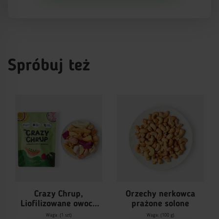
Spróbuj też
Crazy Chrup,
Orzechy nerkowca
Liofilizowane owoce
prażone solone
egzotyczne
Waga: (1 szt)
Waga: (100 g)