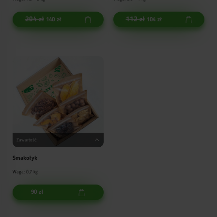
204 zł
112 zł
140 zł
104 zł
Zawartość:
Smakołyk
Waga: 0,7 kg
90 zł