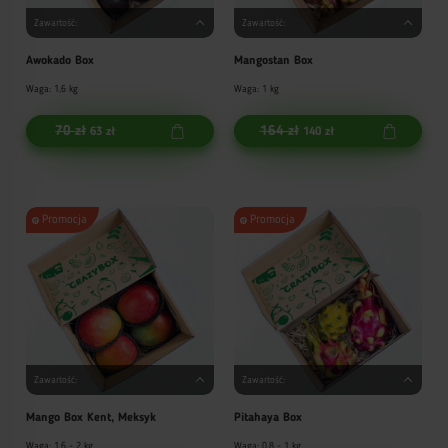
Zawartość:
Zawartość:
Awokado Box
Mangostan Box
Waga: 1,6 kg
Waga: 1 kg
70 zł
164 zł
63 zł
140 zł
Promocja
Promocja
Zawartość:
Zawartość:
Mango Box Kent, Meksyk
Pitahaya Box
Waga: 1,6 - 2 kg
Waga: 0,8 - 1 kg