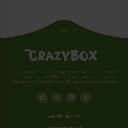
© 2026 CrazyBox - dostawa egzotycznych owoców w pudełkach
podarunkowych w całej Polsce! Zestawy egzotycznych owoców z
Tajlandii i innych zakątków świata! Wszelkie prawa zastrzeżone.
+48 692 362 377