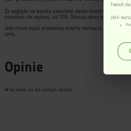
Twoich dan
Ze względu na wysoką zawartość olejów orzech doskonale na
powietrza nie wyższej, niż 70%. Dłuższy okres przechowywa
Jeśli wyra
Gr
Jeśli chcesz kupić prawdziwy orzechy nerkowca, zwracaj się
geogr
ceną.
Id
anali
(fing
Dowiedz si
Opinie
dane są p
sekcji szc
zmienić l
W tej chwili nie ma żadnych recenzji.
Ta strona
swojego f
Więcej inf