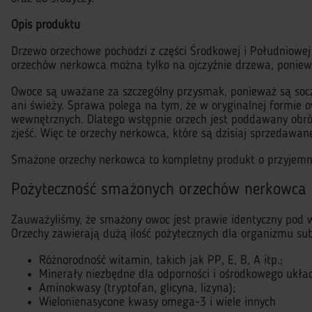
Opis produktu
Drzewo orzechowe pochodzi z części Środkowej i Południowej 
orzechów nerkowca można tylko na ojczyźnie drzewa, poniew
Owoce są uważane za szczególny przysmak, ponieważ są soczy
ani świeży. Sprawa polega na tym, że w oryginalnej formie 
wewnętrznych. Dlatego wstępnie orzech jest poddawany obróbc
zjeść. Więc te orzechy nerkowca, które są dzisiaj sprzedawan
Smażone orzechy nerkowca to kompletny produkt o przyjem
Pożyteczność smażonych orzechów nerkowca
Zauważyliśmy, że smażony owoc jest prawie identyczny pod w
Orzechy zawierają dużą ilość pożytecznych dla organizmu sub
Różnorodność witamin, takich jak PP, E, B, A itp.;
Minerały niezbędne dla odporności i ośrodkowego ukł
Aminokwasy (tryptofan, glicyna, lizyna);
Wielonienasycone kwasy omega-3 i wiele innych