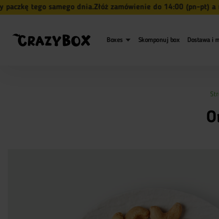
kę tego samego dnia.
Złóż zamówienie do 14:00 (pn-pt) a my n
Boxes
Skomponuj box
Dostawa i m
St
O