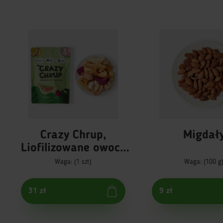
Crazy Chrup,
Migdał
Liofilizowane owoce
egzotyczne
Waga: (1 szt)
Waga: (100 g
31 zł
9 zł