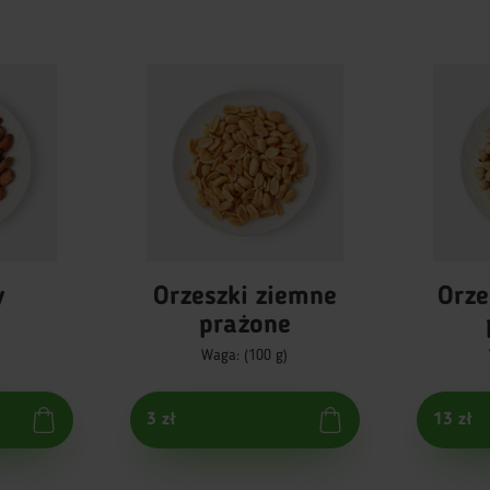
y
Orzeszki ziemne
Orze
prażone
)
Waga: (100 g)
3 zł
13 zł