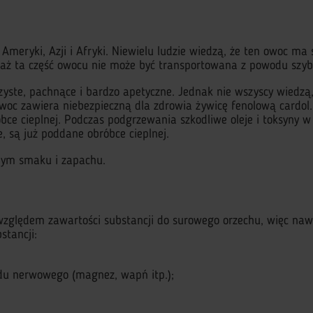
Ameryki, Azji i Afryki. Niewielu ludzie wiedzą, że ten owoc ma
aż ta część owocu nie może być transportowana z powodu szybk
ste, pachnące i bardzo apetyczne. Jednak nie wszyscy wiedzą,
owoc zawiera niebezpieczną dla zdrowia żywicę fenolową cardol
e cieplnej. Podczas podgrzewania szkodliwe oleje i toksyny w 
e, są już poddane obróbce cieplnej.
nym smaku i zapachu.
zględem zawartości substancji do surowego orzechu, więc nawet
stancji:
adu nerwowego (magnez, wapń itp.);