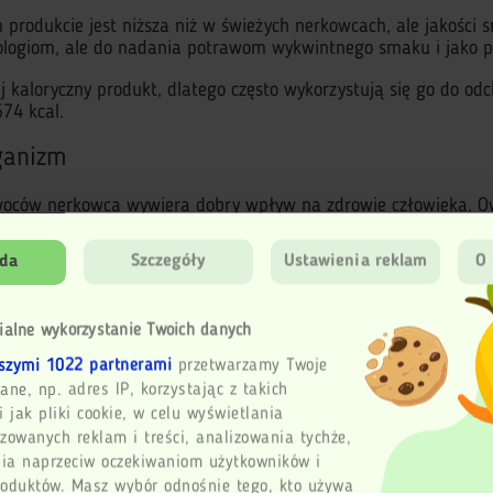
produkcie jest niższa niż w świeżych nerkowcach, ale jakości
tologiom, ale do nadania potrawom wykwintnego smaku i jako 
kaloryczny produkt, dlatego często wykorzystują się go do od
74 kcal.
ganizm
owoców nerkowca wywiera dobry wpływ na zdrowie człowieka. 
da
Szczegóły
Ustawienia reklam
O 
jowi próchnicy);
ialne wykorzystanie Twoich danych
 ważne przy przeziębieniach, zapaleniu oskrzeli i astmie. Jeś
szymi 1022 partnerami
przetwarzamy Twoje
iejszy się wyczerpanie organizmu, dzięki dużej zawartości subs
ane, np. adres IP, korzystając z takich
i jak pliki cookie, w celu wyświetlania
rzechów nerkowca, ponieważ nie posiada toksyny cardol. Spo
zowanych reklam i treści, analizowania tychże,
olerancji jest bardzo mało.
ia naprzeciw oczekiwaniom użytkowników i
a
roduktów. Masz wybór odnośnie tego, kto używa