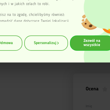
ych i w jakich celach to robi.
daje się do długotrwałego przechowywania. Przechowywać je t
nia jest zapewniony w lodówce w temperaturze +30C + 80C.
zisz na to zgodę, chcielibyśmy również:
omadzić dane dotyczące Twojej lokalizacji
 do naszej firmy. Serwis dostawy owoców egzotycznych Crazybo
aficznej z dokładnością nawet do kilku metrów
entyfikować Twoje urządzenie, aktywnie
zując charakteryzującego je zbiory danych
Zezwól na
erprinting, czyli wirtualny odcisk palca)
Odmowa
Spersonalizuj
wszystkie
ę więcej odnośnie tego, jak Twoje osobiste
Dodaj 
rzetwarzane oraz ustaw własne preferencje w
zegółów
. W Deklaracji plików cookie możesz
ub wycofać swoją zgodę w dowolnej chwili.
 korzysta z plików cookies w celu poprawy
unkcjonowania oraz w celach analitycznych.
ormacji znajduje się w Polityce prywatności.
Ocena
Imię