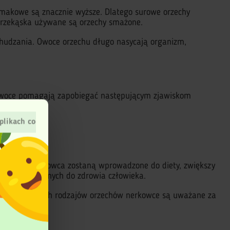
 smakowe są znacznie wyższe. Dlatego surowe orzechy
przekąska używane są orzechy smażone.
chudzania. Owoce orzechu długo nasycają organizm,
Owoce pomagają zapobiegać następującym zjawiskom
plikach cookies
li orzechy nerkowca zostaną wprowadzone do diety, zwiększy
tancji niezbędnych do zdrowia człowieka.
śród wszystkich rodzajów orzechów nerkowce są uważane za