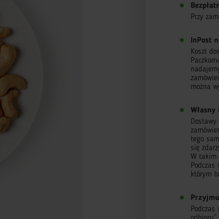
Bezpłat
Przy zam
InPost n
Koszt do
Paczkoma
nadajemy
zamówien
można wy
Własny 
Dostawy r
zamówieni
tego sam
się zdar
W takim 
Podczas 
którym b
Przyjmu
Podczas 
odbioru”