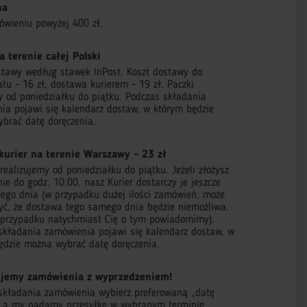
na
ówieniu powyżej 400 zł.
a terenie całej Polski
stawy według stawek InPost. Koszt dostawy do
tu - 16 zł, dostawa kurierem - 19 zł. Paczki
 od poniedziałku do piątku. Podczas składania
ia pojawi się kalendarz dostaw, w którym będzie
brać datę doręczenia.
kurier na terenie Warszawy - 23 zł
ealizujemy od poniedziałku do piątku. Jeżeli złożysz
e do godz. 10.00, nasz Kurier dostarczy je jeszcze
ego dnia (w przypadku dużej ilości zamówień, może
zyć, że dostawa tego samego dnia będzie niemożliwa.
przypadku natychmiast Cię o tym powiadomimy).
składania zamówienia pojawi się kalendarz dostaw, w
ędzie można wybrać datę doręczenia.
jemy zamówienia z wyprzedzeniem!
składania zamówienia wybierz preferowaną „datę
, a my nadamy przesyłkę w wybranym terminie.