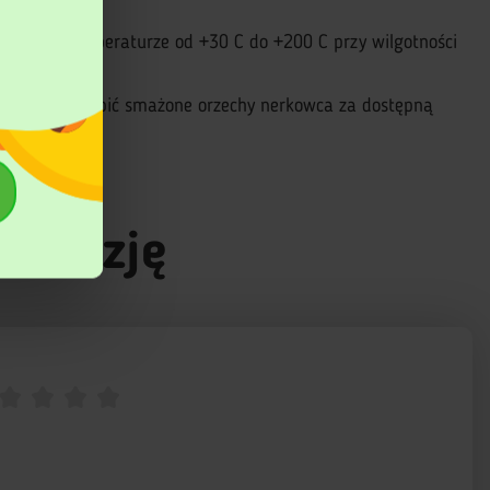
rzeba w temperaturze od +30 С do +200 C przy wilgotności
x proponuje kupić smażone orzechy nerkowca
za dostępną
recenzję