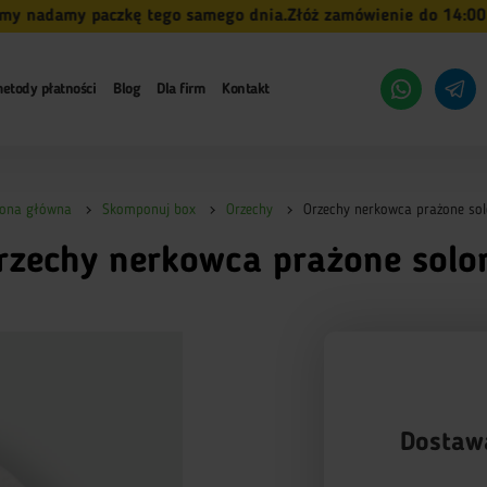
adamy paczkę tego samego dnia.
Złóż zamówienie do 14:00 (pn-p
etody płatności
Blog
Dla firm
Kontakt
rona główna
Skomponuj box
Orzechy
Orzechy nerkowca prażone so
rzechy nerkowca prażone solo
Dostaw