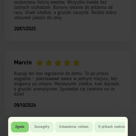
zaskoczona ilością owoców. Wszystko świeże bez
żadnych uszkodzeń. Banany idealne do jedzenia od
razu, śliwki słodkie, a gruszki soczyste. Bardzo dobry
stosunek jakości do ceny
20/01/2025
Marcin
Kupuję ten box regularnie do domu. To po prostu
wygodne – podstawowe owoce w jednym miejscu, bez
biegania po sklepie. Mandarynki słodkie, kiwi dojrzałe,
a gruszki aromatyczne. Sprawdza się świetnie na co
dzień
09/10/2024
Zgoda
Szczegóły
Ustawienia reklam
O plikach cookies