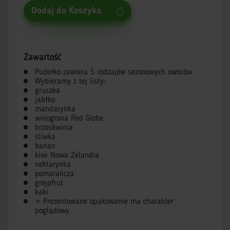
Dodaj do Koszyka
Zawartość
Pudełko zawiera 5 rodzajów sezonowych owoców.
Wybieramy z tej listy:
gruszka
jabłko
mandarynka
winogronа Red Globe
brzoskwinia
śliwka
banan
kiwi Nowa Zelandia
nektarynka
pomarańcza
grejpfrut
kaki
⭐ Prezentowane opakowanie ma charakter
poglądowy.