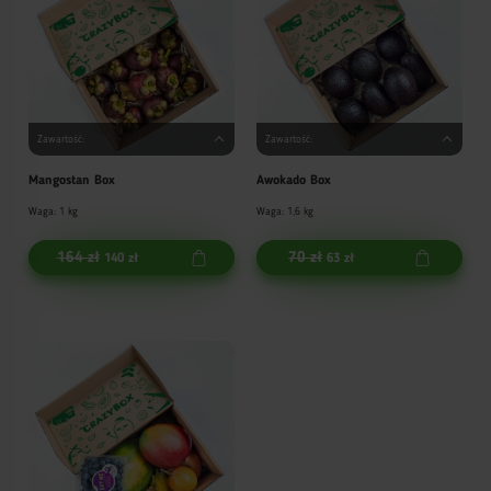
Zawartość:
Zawartość:
Mangostan Box
Awokado Box
Waga: 1 kg
Waga: 1,6 kg
164 zł
70 zł
140 zł
63 zł