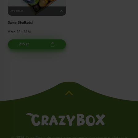
Zawartość:
Same Słodkości
Waga: 3,4 - 3,9 kg
215 zł
© 2026 CrazyBox - dostawa egzotycznych owoców w pudełkach