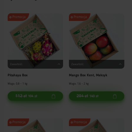
Promocja
Promocja
Zawartość:
Zawartość:
Pitahaya Box
Mango Box Kent, Meksyk
Waga: 0,8 - 1 kg
Waga: 1,6 - 2 kg
112 zł
204 zł
104 zł
140 zł
Promocja
Promocja