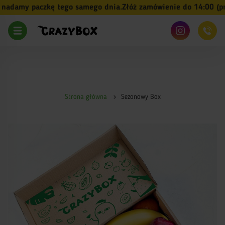
damy paczkę tego samego dnia.
Złóż zamówienie do 14:00 (pn-p
Strona główna
Sezonowy Box