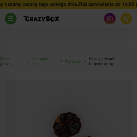
 nadamy paczkę tego samego dnia.
Złóż zamówienie do 14:00 (p
Strona
Skomponuj
Czarny czosnek
Warzywa
główna
box
fermentowany