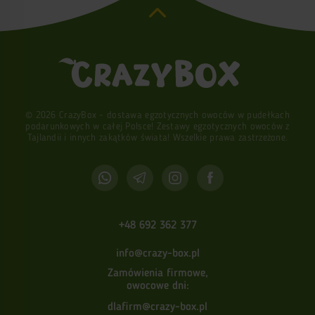
© 2026 CrazyBox - dostawa egzotycznych owoców w pudełkach
podarunkowych w całej Polsce! Zestawy egzotycznych owoców z
Tajlandii i innych zakątków świata! Wszelkie prawa zastrzeżone.
+48 692 362 377
info@crazy-box.pl
Zamówienia firmowe,
owocowe dni:
dlafirm@crazy-box.pl