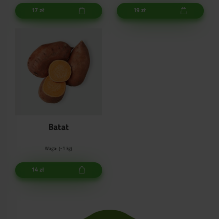
17 zł
19 zł
Batat
Waga: (~1 kg)
14 zł