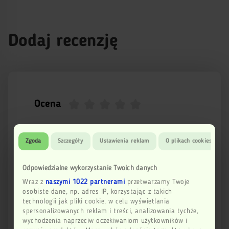
Dodaj recenzję
Ocena
Imię
Zgoda
Szczegóły
Ustawienia reklam
O plikach cookies
Odpowiedzialne wykorzystanie Twoich danych
Email
Wraz z
naszymi 1022 partnerami
przetwarzamy Twoje
osobiste dane, np. adres IP, korzystając z takich
technologii jak pliki cookie, w celu wyświetlania
spersonalizowanych reklam i treści, analizowania tychże,
Twoja opinia
wychodzenia naprzeciw oczekiwaniom użytkowników i