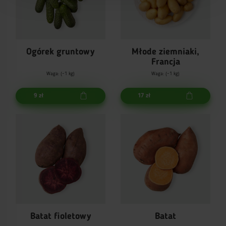
Ogórek gruntowy
Młode ziemniaki,
Francja
Waga: (~1 kg)
Waga: (~1 kg)
9 zł
17 zł
Batat fioletowy
Batat