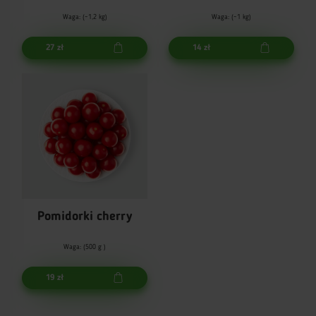
Waga: (~1,2 kg)
Waga: (~1 kg)
27 zł
14 zł
Pomidorki cherry
Waga: (500 g )
19 zł