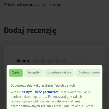
W tej chwili nie ma żadnych recenzji.
Dodaj recenzję
Ocena
Zgoda
Szczegóły
Ustawienia reklam
O plikach cookies
Imię
Odpowiedzialne wykorzystanie Twoich danych
Wraz z
naszymi 1022 partnerami
przetwarzamy Twoje
Email
osobiste dane, np. adres IP, korzystając z takich
technologii jak pliki cookie, w celu wyświetlania
spersonalizowanych reklam i treści, analizowania tychże,