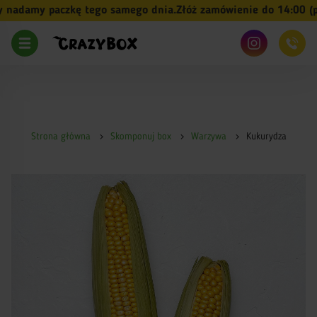
adamy paczkę tego samego dnia.
Złóż zamówienie do 14:00 (pn-
Strona główna
Skomponuj box
Warzywa
Kukurydza