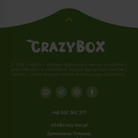
© 2026 CrazyBox - dostawa egzotycznych owoców w pudełkach
podarunkowych w całej Polsce! Zestawy egzotycznych owoców z
Tajlandii i innych zakątków świata! Wszelkie prawa zastrzeżone.
+48 692 362 377
info@crazy-box.pl
Zamówienia firmowe,