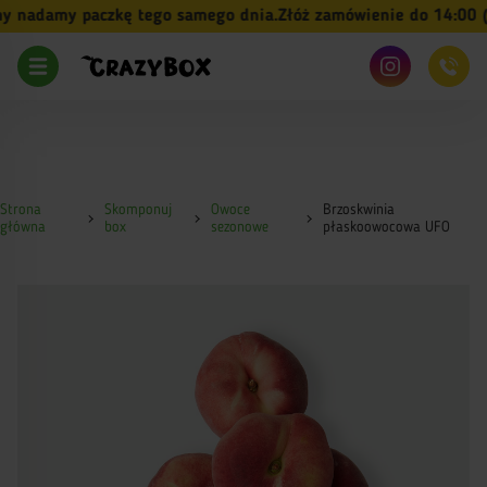
adamy paczkę tego samego dnia.
Złóż zamówienie do 14:00 (pn-
Strona
Skomponuj
Owoce
Brzoskwinia
główna
box
sezonowe
płaskoowocowa UFO