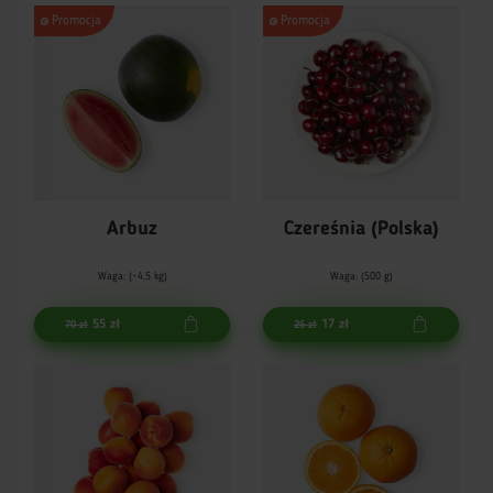
Promocja
Promocja
Arbuz
Czereśnia (Polska)
Waga: (~4,5 kg)
Waga: (500 g)
55 zł
17 zł
70 zł
25 zł