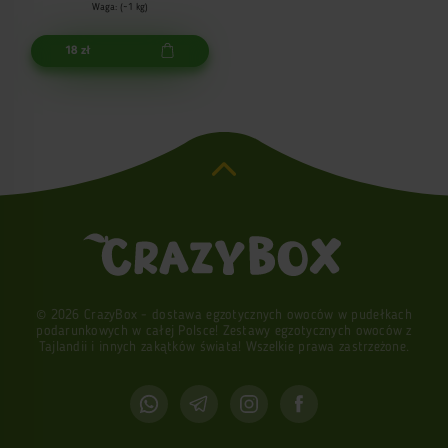
Waga: (~1 kg)
18 zł
© 2026 CrazyBox - dostawa egzotycznych owoców w pudełkach
podarunkowych w całej Polsce! Zestawy egzotycznych owoców z
Tajlandii i innych zakątków świata! Wszelkie prawa zastrzeżone.