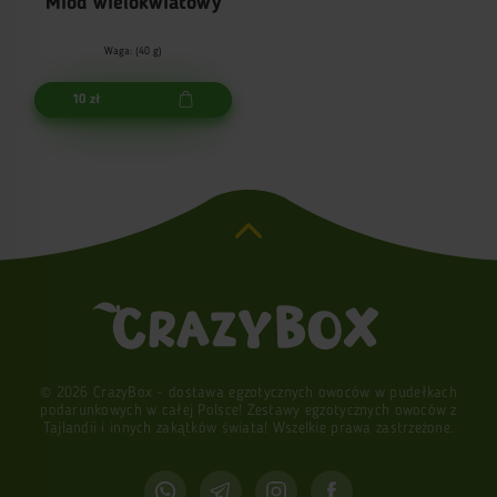
Miód wielokwiatowy
Waga: (40 g)
10 zł
© 2026 CrazyBox - dostawa egzotycznych owoców w pudełkach
podarunkowych w całej Polsce! Zestawy egzotycznych owoców z
Tajlandii i innych zakątków świata! Wszelkie prawa zastrzeżone.