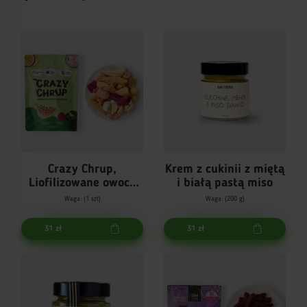
Crazy Chrup,
Krem z cukinii z miętą
Liofilizowane owoce
i białą pastą miso
egzotyczne
Waga: (1 szt)
Waga: (200 g)
31 zł
31 zł