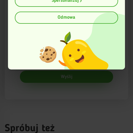
Spersonalizuj
analizując charakteryzującego je zbiory danych
Imię
(fingerprinting, czyli wirtualny odcisk palca)
Dowiedz się więcej odnośnie tego, jak Twoje osobiste dane
Odmowa
są przetwarzane oraz ustaw własne preferencje w
sekcji
Email
szczegółów
. W Deklaracji plików cookie możesz zmienić lub
wycofać swoją zgodę w dowolnej chwili.
Ta strona korzysta z plików cookies w celu poprawy
Twoja opinia
swojego funkcjonowania oraz w celach analitycznych.
Więcej informacji znajduje się w Polityce prywatności.
Wyślij
Spróbuj też