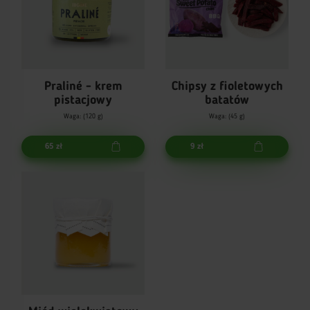
Praliné - krem
Chipsy z fioletowych
pistacjowy
batatów
Waga: (120 g)
Waga: (45 g)
65 zł
9 zł