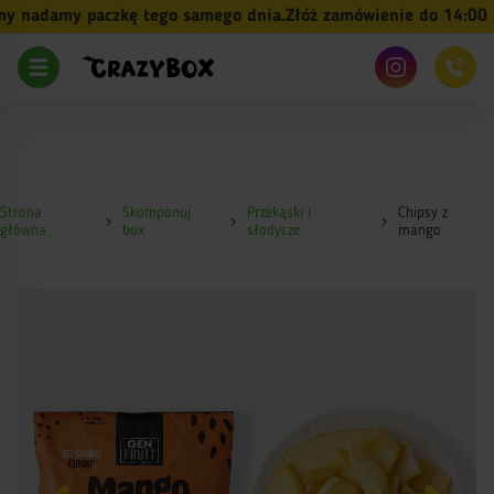
 nadamy paczkę tego samego dnia.
Złóż zamówienie do 14:00 (p
Strona
Skomponuj
Przekąski i
Chipsy z
główna
box
słodycze
mango