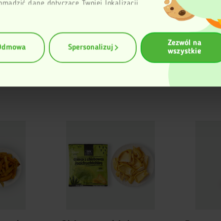
omadzić dane dotyczące Twojej lokalizacji
aficznej z dokładnością nawet do kilku metrów
entyfikować Twoje urządzenie, aktywnie
zując charakteryzującego je zbiory danych
Zezwól na
erprinting, czyli wirtualny odcisk palca)
Odmowa
Spersonalizuj
wszystkie
ę więcej odnośnie tego, jak Twoje osobiste
rzetwarzane oraz ustaw własne preferencje w
zegółów
. W Deklaracji plików cookie możesz
ub wycofać swoją zgodę w dowolnej chwili.
 korzysta z plików cookies w celu poprawy
unkcjonowania oraz w celach analitycznych.
ormacji znajduje się w Polityce prywatności.