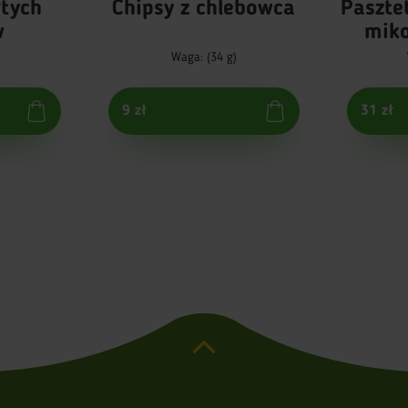
łtych
Chipsy z chlebowca
Paszte
w
miko
czerwo
Waga: (34 g)
9 zł
31 zł