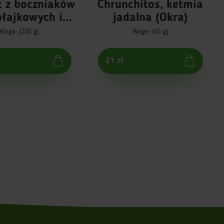
t z boczniaków
Chrunchitos, ketmia
łajkowych i
jadalna (Okra)
nej pasty miso
Waga: (200 g)
Waga: (45 g)
21 zł