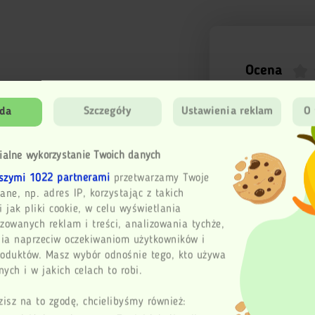
Ocena
da
Szczegóły
Ustawienia reklam
O 
Imię
ialne wykorzystanie Twoich danych
Email
szymi 1022 partnerami
przetwarzamy Twoje
ane, np. adres IP, korzystając z takich
i jak pliki cookie, w celu wyświetlania
Twoja opinia
zowanych reklam i treści, analizowania tychże,
ia naprzeciw oczekiwaniom użytkowników i
roduktów. Masz wybór odnośnie tego, kto używa
ych i w jakich celach to robi.
Wy
zisz na to zgodę, chcielibyśmy również: