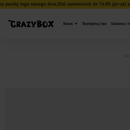
aczkę tego samego dnia.
Złóż zamówienie do 14:00 (pn-pt) a my
Boxes
Skomponuj box
Dostawa i m
Str