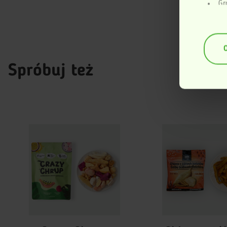
Gr
geogr
Id
anali
(fing
Dowiedz si
Spróbuj też
dane są p
sekcji szc
zmienić l
Ta strona
swojego f
Więcej inf