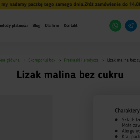
 nadamy paczkę tego samego dnia.
Złóż zamówienie do 14:00 (p
etody płatności
Blog
Dla firm
Kontakt
ona główna
Skomponuj box
Przekąski i słodycze
Lizak malina bez c
Lizak malina bez cukru
Charaktery
Skład: I
Może zaw
Alergeny
Kraj poc