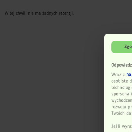
W tej chwili nie ma żadnych recenzji.
Zgo
Odpowiedz
Wraz z
na
osobiste d
technologi
spersonali
wychodzen
rozwoju p
Twoich dan
Jeśli wyra