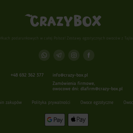
ach podarunkowych w całej Polsce! Zestawy egzotycznych owoców z Tajlandi
+48 692 362 377
info@crazy-box.pl
Zamówienia firmowe,
owocowe dni:
dlafirm@crazy-box.pl
in zakupów
Polityka prywatności
Owoce egzotyczne
Owoc