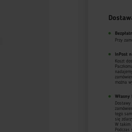
Dostaw
Bezpłat
Przy zam
InPost n
Koszt do
Paczkoma
nadajemy
zamówien
można wy
Własny 
Dostawy r
zamówieni
tego sam
się zdar
W takim 
Podczas 