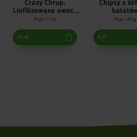
Crazy Chrup,
Chipsy z żó
Liofilizowane owoce
batató
egzotyczne
Waga: (1 szt)
Waga: (45 g)
31 zł
9 zł