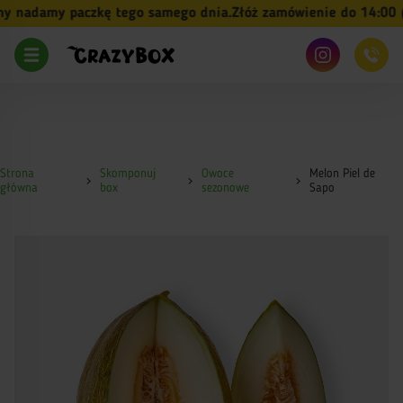
 nadamy paczkę tego samego dnia.
Złóż zamówienie do 14:00 (p
Strona
Skomponuj
Owoce
Melon Piel de
główna
box
sezonowe
Sapo