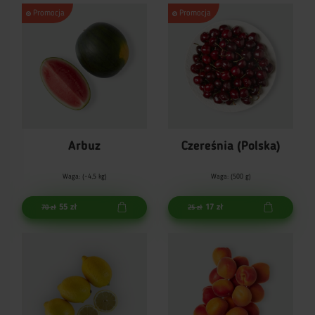
Promocja
Promocja
Arbuz
Czereśnia (Polska)
Waga: (~4,5 kg)
Waga: (500 g)
55 zł
17 zł
70 zł
25 zł