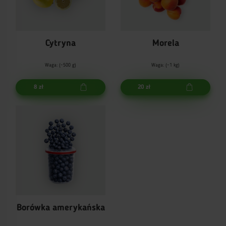
Cytryna
Morela
Waga: (~500 g)
Waga: (~1 kg)
8 zł
20 zł
Borówka amerykańska