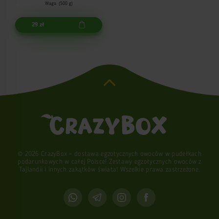
Waga: (500 g)
29 zł
© 2026 CrazyBox - dostawa egzotycznych owoców w pudełkach
podarunkowych w całej Polsce! Zestawy egzotycznych owoców z
Tajlandii i innych zakątków świata! Wszelkie prawa zastrzeżone.