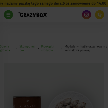
 nadamy paczkę tego samego dnia.
Złóż zamówienie do 14:00 (pn
Strona
Skomponuj
Przekąski i
Migdały w maśle orzechowym z
główna
box
słodycze
karmelową polewą