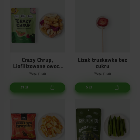
Crazy Chrup,
Lizak truskawka bez
Liofilizowane owoce
cukru
egzotyczne
Waga: (1 szt)
Waga: (1 szt)
31 zł
5 zł