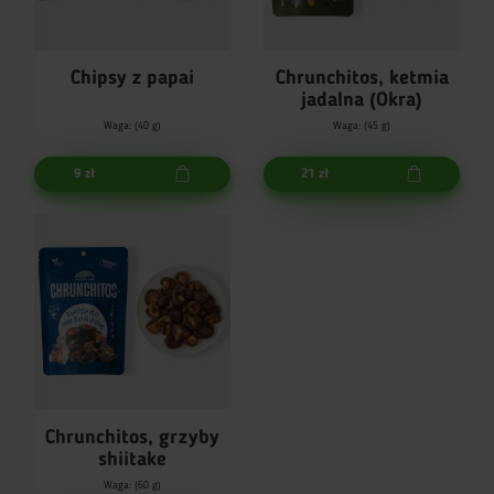
Chipsy z papai
Chrunchitos, ketmia
jadalna (Okra)
Waga: (40 g)
Waga: (45 g)
9 zł
21 zł
Chrunchitos, grzyby
shiitake
Waga: (60 g)