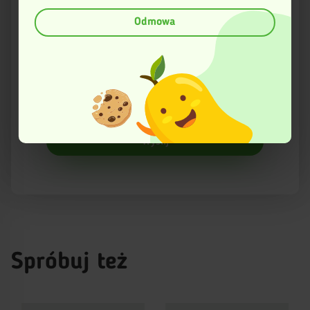
(fingerprinting, czyli wirtualny odcisk palca)
Dowiedz się więcej odnośnie tego, jak Twoje osobiste dane
Odmowa
Email
są przetwarzane oraz ustaw własne preferencje w
sekcji
szczegółów
. W Deklaracji plików cookie możesz zmienić lub
wycofać swoją zgodę w dowolnej chwili.
Twoja opinia
Ta strona korzysta z plików cookies w celu poprawy
swojego funkcjonowania oraz w celach analitycznych.
Więcej informacji znajduje się w Polityce prywatności.
Wyślij
Spróbuj też