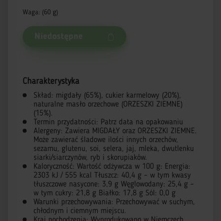
Waga: (60 g)
Niedostępne
Charakterystyka
Skład: migdały (65%), cukier karmelowy (20%),
naturalne masło orzechowe (ORZESZKI ZIEMNE)
(15%).
Termin przydatności: Patrz data na opakowaniu
Alergeny: Zawiera MIGDAŁY oraz ORZESZKI ZIEMNE.
Może zawierać śladowe ilości innych orzechów,
sezamu, glutenu, soi, selera, jaj, mleka, dwutlenku
siarki/siarczynów, ryb i skorupiaków.
Kaloryczność: Wartość odżywcza w 100 g: Energia:
2303 kJ / 555 kcal Tłuszcz: 40,4 g – w tym kwasy
tłuszczowe nasycone: 3,9 g Węglowodany: 25,4 g –
w tym cukry: 21,8 g Białko: 17,8 g Sól: 0,0 g
Warunki przechowywania: Przechowywać w suchym,
chłodnym i ciemnym miejscu.
Kraj pochodzenia: Wyprodukowano w Niemczech