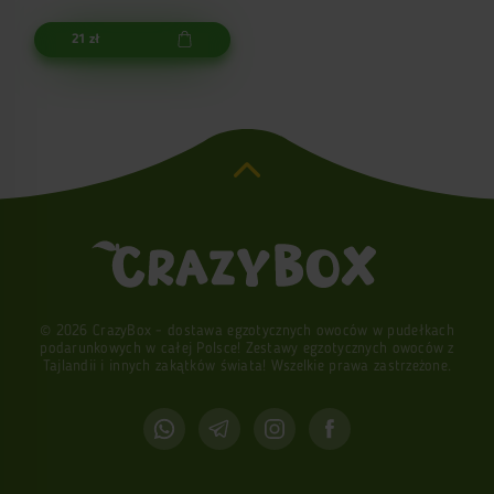
21 zł
© 2026 CrazyBox - dostawa egzotycznych owoców w pudełkach
podarunkowych w całej Polsce! Zestawy egzotycznych owoców z
Tajlandii i innych zakątków świata! Wszelkie prawa zastrzeżone.