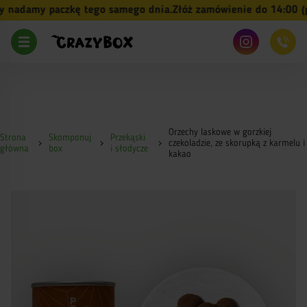
nadamy paczkę tego samego dnia.
Złóż zamówienie do 14:00 (pn-
Orzechy laskowe w gorzkiej
Strona
Skomponuj
Przekąski
czekoladzie, ze skorupką z karmelu i
główna
box
i słodycze
kakao