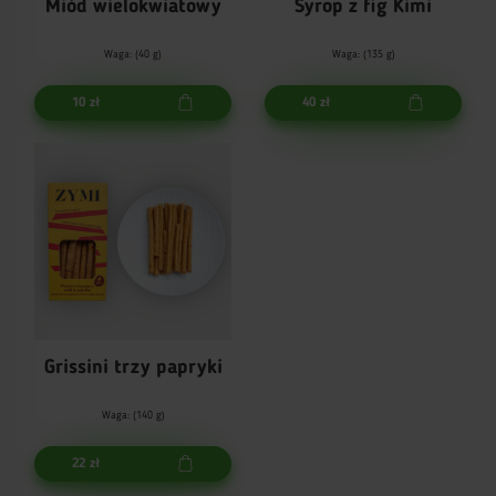
Miód wielokwiatowy
Syrop z fig Kimi
Waga: (40 g)
Waga: (135 g)
10 zł
40 zł
Grissini trzy papryki
Waga: (140 g)
22 zł