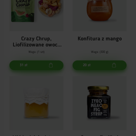
Crazy Chrup,
Konfitura z mango
Liofilizowane owoce
egzotyczne
Waga: (1 szt)
Waga: (300 g)
31 zł
20 zł