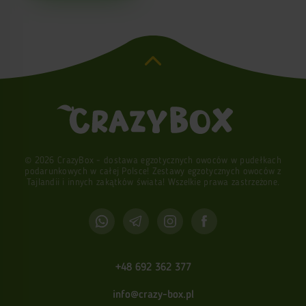
© 2026 CrazyBox - dostawa egzotycznych owoców w pudełkach
podarunkowych w całej Polsce! Zestawy egzotycznych owoców z
Tajlandii i innych zakątków świata! Wszelkie prawa zastrzeżone.
+48 692 362 377
info@crazy-box.pl