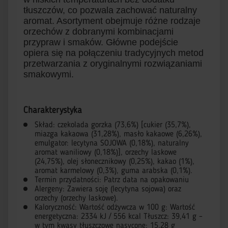
tłuszczów, co pozwala zachować naturalny
aromat. Asortyment obejmuje różne rodzaje
orzechów z dobranymi kombinacjami
przypraw i smaków. Główne podejście
opiera się na połączeniu tradycyjnych metod
przetwarzania z oryginalnymi rozwiązaniami
smakowymi.
Charakterystyka
Skład: czekolada gorzka (73,6%) [cukier (35,7%),
miazga kakaowa (31,28%), masło kakaowe (6,26%),
emulgator: lecytyna SOJOWA (0,18%), naturalny
aromat waniliowy (0,18%)], orzechy laskowe
(24,75%), olej słonecznikowy (0,25%), kakao (1%),
aromat karmelowy (0,3%), guma arabska (0,1%).
Termin przydatności: Patrz data na opakowaniu
Alergeny: Zawiera soję (lecytyna sojowa) oraz
orzechy (orzechy laskowe).
Kaloryczność: Wartość odżywcza w 100 g: Wartość
energetyczna: 2334 kJ / 556 kcal Tłuszcz: 39,41 g –
w tym kwasy tłuszczowe nasycone: 15,28 g