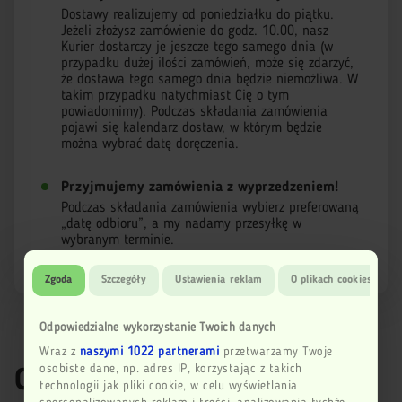
Dostawy realizujemy od poniedziałku do piątku.
Jeżeli złożysz zamówienie do godz. 10.00, nasz
Kurier dostarczy je jeszcze tego samego dnia (w
przypadku dużej ilości zamówień, może się zdarzyć,
że dostawa tego samego dnia będzie niemożliwa. W
takim przypadku natychmiast Cię o tym
powiadomimy). Podczas składania zamówienia
pojawi się kalendarz dostaw, w którym będzie
można wybrać datę doręczenia.
Przyjmujemy zamówienia z wyprzedzeniem!
Podczas składania zamówienia wybierz preferowaną
„datę odbioru”, a my nadamy przesyłkę w
wybranym terminie.
Zgoda
Szczegóły
Ustawienia reklam
O plikach cookies
Odpowiedzialne wykorzystanie Twoich danych
Wraz z
naszymi 1022 partnerami
przetwarzamy Twoje
osobiste dane, np. adres IP, korzystając z takich
Opinie
technologii jak pliki cookie, w celu wyświetlania