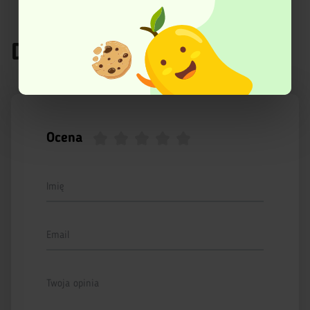
wycofać swoją zgodę w dowolnej chwili.
Ta strona korzysta z plików cookies w celu poprawy
Dodaj recenzję
swojego funkcjonowania oraz w celach analitycznych.
Więcej informacji znajduje się w Polityce prywatności.
Ocena
Imię
Email
Twoja opinia