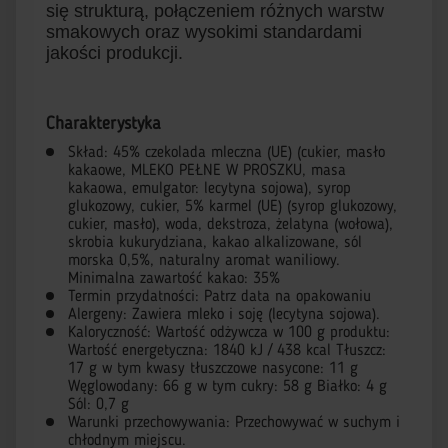
się strukturą, połączeniem różnych warstw
smakowych oraz wysokimi standardami
jakości produkcji.
Charakterystyka
Skład: 45% czekolada mleczna (UE) (cukier, masło
kakaowe, MLEKO PEŁNE W PROSZKU, masa
kakaowa, emulgator: lecytyna sojowa), syrop
glukozowy, cukier, 5% karmel (UE) (syrop glukozowy,
cukier, masło), woda, dekstroza, żelatyna (wołowa),
skrobia kukurydziana, kakao alkalizowane, sól
morska 0,5%, naturalny aromat waniliowy.
Minimalna zawartość kakao: 35%
Termin przydatności: Patrz data na opakowaniu
Alergeny: Zawiera mleko i soję (lecytyna sojowa).
Kaloryczność: Wartość odżywcza w 100 g produktu:
Wartość energetyczna: 1840 kJ / 438 kcal Tłuszcz:
17 g w tym kwasy tłuszczowe nasycone: 11 g
Węglowodany: 66 g w tym cukry: 58 g Białko: 4 g
Sól: 0,7 g
Warunki przechowywania: Przechowywać w suchym i
chłodnym miejscu.