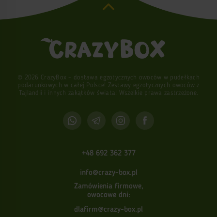
© 2026 CrazyBox - dostawa egzotycznych owoców w pudełkach
podarunkowych w całej Polsce! Zestawy egzotycznych owoców z
Tajlandii i innych zakątków świata! Wszelkie prawa zastrzeżone.
+48 692 362 377
info@crazy-box.pl
Zamówienia firmowe,
owocowe dni:
dlafirm@crazy-box.pl