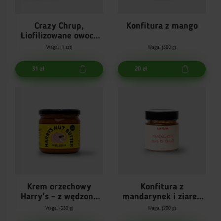
Crazy Chrup,
Konfitura z mango
Liofilizowane owoce
egzotyczne
Waga: (1 szt)
Waga: (300 g)
31 zł
20 zł
Krem orzechowy
Konfitura z
Harry's – z wędzoną
mandarynek i ziaren
papryką
kakaowca
Waga: (330 g)
Waga: (200 g)