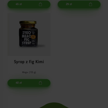
45 zł
29 zł
Syrop z fig Kimi
Waga: (135 g)
40 zł