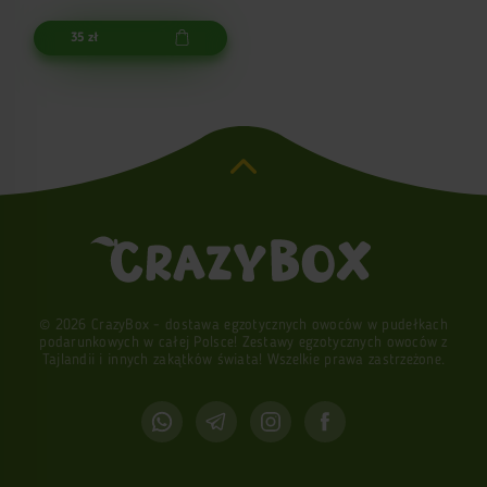
35 zł
© 2026 CrazyBox - dostawa egzotycznych owoców w pudełkach
podarunkowych w całej Polsce! Zestawy egzotycznych owoców z
Tajlandii i innych zakątków świata! Wszelkie prawa zastrzeżone.