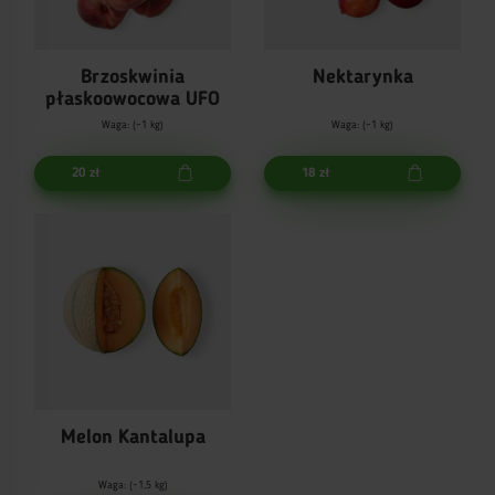
Brzoskwinia
Nektarynka
płaskoowocowa UFO
Waga: (~1 kg)
Waga: (~1 kg)
20 zł
18 zł
Melon Kantalupa
Waga: (~1,5 kg)