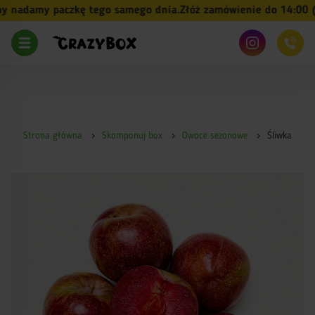
 nadamy paczkę tego samego dnia.
Złóż zamówienie do 14:00 (pn
Strona główna
Skomponuj box
Owoce sezonowe
Śliwka