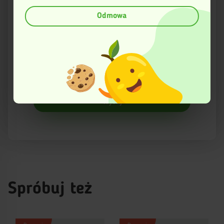
(fingerprinting, czyli wirtualny odcisk palca)
Dowiedz się więcej odnośnie tego, jak Twoje osobiste dane
Odmowa
Email
są przetwarzane oraz ustaw własne preferencje w
sekcji
szczegółów
. W Deklaracji plików cookie możesz zmienić lub
wycofać swoją zgodę w dowolnej chwili.
Twoja opinia
Ta strona korzysta z plików cookies w celu poprawy
swojego funkcjonowania oraz w celach analitycznych.
Więcej informacji znajduje się w Polityce prywatności.
Wyślij
Spróbuj też