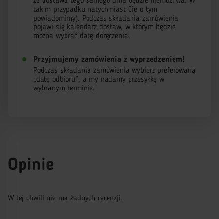
że dostawa tego samego dnia będzie niemożliwa. W
takim przypadku natychmiast Cię o tym
powiadomimy). Podczas składania zamówienia
pojawi się kalendarz dostaw, w którym będzie
można wybrać datę doręczenia.
Przyjmujemy zamówienia z wyprzedzeniem!
Podczas składania zamówienia wybierz preferowaną
„datę odbioru”, a my nadamy przesyłkę w
wybranym terminie.
Opinie
W tej chwili nie ma żadnych recenzji.