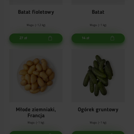
Batat fioletowy
Batat
Waga: (~1,2 kg)
Waga: (~1 kg)
27 zł
14 zł
Młode ziemniaki,
Ogórek gruntowy
Francja
Waga: (~1 kg)
Waga: (~1 kg)