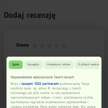
Dodaj recenzję
Ocena
Imię
Zgoda
Szczegóły
Ustawienia reklam
O plikach cookies
Odpowiedzialne wykorzystanie Twoich danych
Email
Wraz z
naszymi 1022 partnerami
przetwarzamy Twoje
osobiste dane, np. adres IP, korzystając z takich
technologii jak pliki cookie, w celu wyświetlania
Twoja opinia
spersonalizowanych reklam i treści, analizowania tychże,
wychodzenia naprzeciw oczekiwaniom użytkowników i
rozwoju produktów. Masz wybór odnośnie tego, kto używa