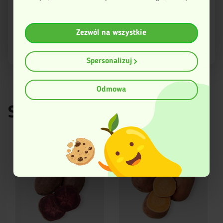
Twoich danych i w jakich celach to robi.
Jeśli wyrazisz na to zgodę, chcielibyśmy również:
Wyślij
Zezwól na wszystkie
Gromadzić dane dotyczące Twojej lokalizacji
geograficznej z dokładnością nawet do kilku metrów
Identyfikować Twoje urządzenie, aktywnie
Spersonalizuj
analizując charakteryzującego je zbiory danych
(fingerprinting, czyli wirtualny odcisk palca)
Dowiedz się więcej odnośnie tego, jak Twoje osobiste dane
Odmowa
są przetwarzane oraz ustaw własne preferencje w
sekcji
szczegółów
. W Deklaracji plików cookie możesz zmienić lub
Spróbuj też
wycofać swoją zgodę w dowolnej chwili.
Ta strona korzysta z plików cookies w celu poprawy
swojego funkcjonowania oraz w celach analitycznych.
Więcej informacji znajduje się w Polityce prywatności.