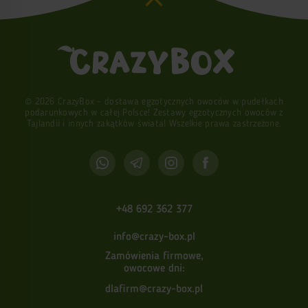
© 2026 CrazyBox - dostawa egzotycznych owoców w pudełkach
podarunkowych w całej Polsce! Zestawy egzotycznych owoców z
Tajlandii i innych zakątków świata! Wszelkie prawa zastrzeżone.
+48 692 362 377
info@crazy-box.pl
Zamówienia firmowe,
owocowe dni:
dlafirm@crazy-box.pl