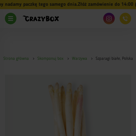
 nadamy paczkę tego samego dnia.
Złóż zamówienie do 14:00 (pn
Strona główna
Skomponuj box
Warzywa
Szparagi białe, Polska