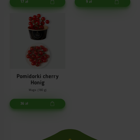
17 zł
9 zł
Pomidorki cherry
Honig
Waga: (180 g)
36 zł