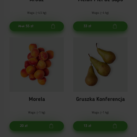
Waga: (~4,5 kg)
Waga: (~4 kg)
55 zł
33 zł
70 zł
Morela
Gruszka Konferencja
Waga: (~1 kg)
Waga: (~1 kg)
20 zł
13 zł