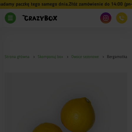
damy paczkę tego samego dnia.
Złóż zamówienie do 14:00 (pn-pt
Strona główna
Skomponuj box
Owoce sezonowe
Bergamotka