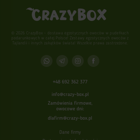
© 2026 CrazyBox - dostawa egzotycznych owoców w pudełkach
podarunkowych w całej Polsce! Zestawy egzotycznych owoców z
Tajlandii i innych zakątków świata! Wszelkie prawa zastrzeżone.
+48 692 362 377
info@crazy-box.pl
Zamówienia firmowe,
owocowe dni:
dlafirm@crazy-box.pl
Dane firmy