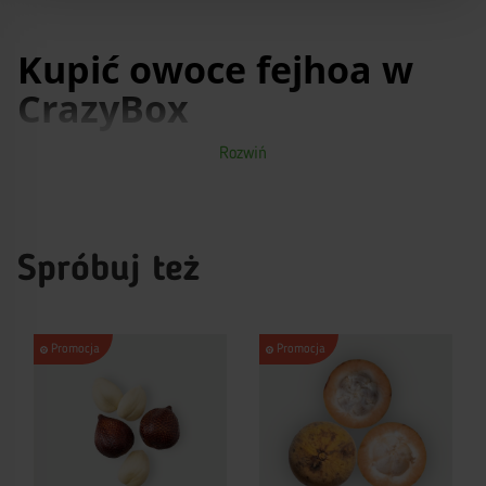
Kupić owoce fejhoa w
CrazyBox
Rozwiń
Owoc egzotyczny fejhoa, cena którego jest całkiem dostępna,
szybko nabiera popularności. Zewnątrz podobny do kiwi ten owoc
subtropikalny z mało widocznymi ciemnozielonymi owocami
potrafi zdziwić wymagających smakoszy finezją smaku i
aromatu. Owoce u fejhoa bywają różnego kształtu i rozmiaru
zależnie od odmiany i regionu hodowli. Do naszego kraju
Spróbuj też
dostarczają jagodę firmy hiszpańskie, włoskie, tureckie i
producenci z Azerbejdżanu. Roślina jest wymagająca co do gleby,
wody i środowiska przyrodniczego, więc rośnie tylko w
ekologicznie czystych regionach.
Promocja
Promocja
Ocenić majestat smaku i przydatność owocu można tylko pod
warunkiem wysokiej jakości owoców. W sklepie online Crazybox
można kupić fejhoa z gwarancją jakości za najkorzystniejszą
cenę. W asortymencie jest certyfikowana produkcja od dostawców
z doskonałą reputacją. Oprócz fejhoa sklep online proponuje
szeroki wybór orzechów, owoców tropikalnych, miodu, sushi i tak