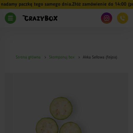
damy paczkę tego samego dnia.
Złóż zamówienie do 14:00 (pn-p
Strona główna
Skomponuj box
Akka Sellowa (feijoa)