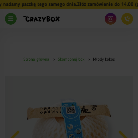
nadamy paczkę tego samego dnia.
Złóż zamówienie do 14:00 (pn-
Strona główna
Skomponuj box
Młody kokos