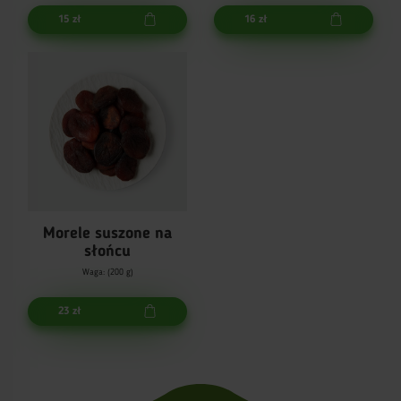
15 zł
16 zł
Morele suszone na
słońcu
Waga: (200 g)
23 zł