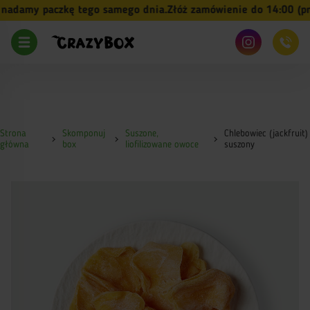
adamy paczkę tego samego dnia.
Złóż zamówienie do 14:00 (pn-p
Strona
Skomponuj
Suszone,
Chlebowiec (jackfruit)
główna
box
liofilizowane owoce
suszony