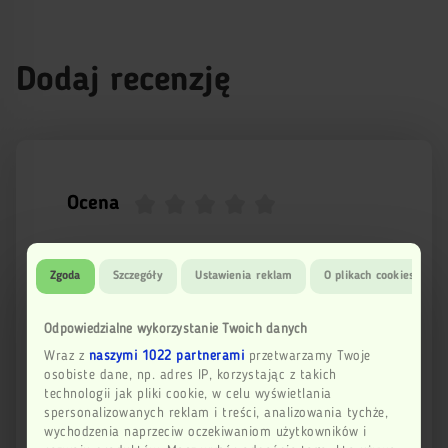
Dodaj recenzję
Ocena
Imię
Zgoda
Szczegóły
Ustawienia reklam
O plikach cookies
Odpowiedzialne wykorzystanie Twoich danych
Email
Wraz z
naszymi 1022 partnerami
przetwarzamy Twoje
osobiste dane, np. adres IP, korzystając z takich
technologii jak pliki cookie, w celu wyświetlania
spersonalizowanych reklam i treści, analizowania tychże,
Twoja opinia
wychodzenia naprzeciw oczekiwaniom użytkowników i