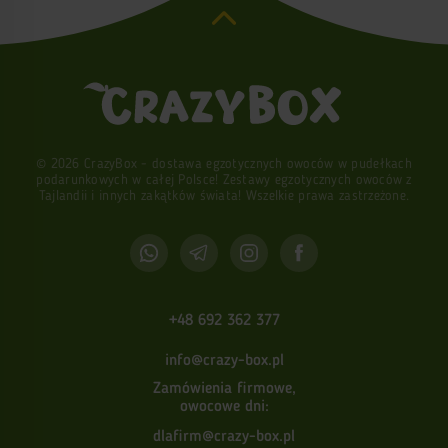
© 2026 CrazyBox - dostawa egzotycznych owoców w pudełkach
podarunkowych w całej Polsce! Zestawy egzotycznych owoców z
Tajlandii i innych zakątków świata! Wszelkie prawa zastrzeżone.
+48 692 362 377
info@crazy-box.pl
Zamówienia firmowe,
owocowe dni:
dlafirm@crazy-box.pl