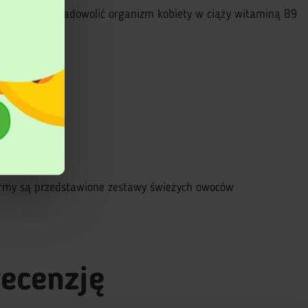
 całkowicie zadowolić organizm kobiety w ciąży witaminą B9
wy toksykozy.
firmy są przedstawione zestawy świeżych owoców
recenzję