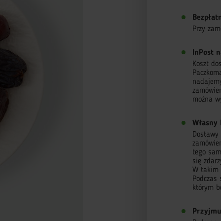
Bezpłat
Przy zam
InPost n
Koszt do
Paczkoma
nadajemy
zamówien
można wy
Własny 
Dostawy r
zamówieni
tego sam
się zdar
W takim 
Podczas 
którym b
Przyjmu