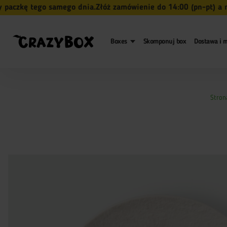
ę tego samego dnia.
Złóż zamówienie do 14:00 (pn-pt) a my na
Boxes
Skomponuj box
Dostawa i m
Stron