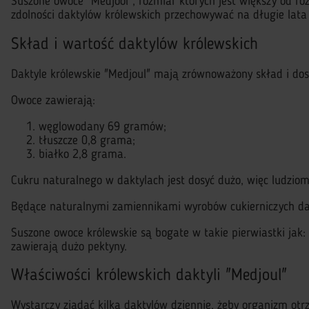
Suszone owoce "Medjool", rozmiar których jest większy od 
zdolności daktylów królewskich przechowywać na długie lata 
Skład i wartość daktylów królewskich
Daktyle królewskie "Medjoul" mają zrównoważony skład i do
Owoce zawierają:
węglowodany 69 gramów;
tłuszcze 0,8 grama;
białko 2,8 grama.
Cukru naturalnego w daktylach jest dosyć dużo, więc ludziom
Będące naturalnymi zamiennikami wyrobów cukierniczych dakt
Suszone owoce królewskie są bogate w takie pierwiastki jak:
zawierają dużo pektyny.
Właściwości królewskich daktyli "Medjoul"
Wystarczy zjadać kilka daktylów dziennie, żeby organizm otr