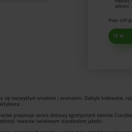
Podczas 
odbioru”
Waga: (200 g)
15 zł
się niezwykłym smakiem i aromatem. Daktyle królewskie, rozm
aktylowca.
awców proponuje serwis dostawy egzotycznych owoców Crazybox
owiedniość towarów światowym standardom jakości.