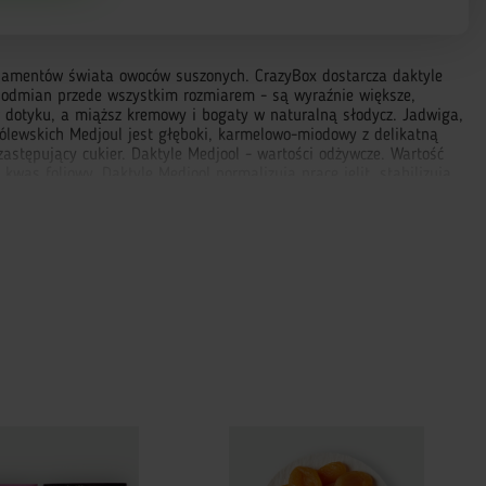
 diamentów świata owoców suszonych. CrazyBox dostarcza daktyle
h odmian przede wszystkim rozmiarem - są wyraźnie większe,
w dotyku, a miąższ kremowy i bogaty w naturalną słodycz. Jadwiga,
królewskich Medjoul jest głęboki, karmelowo-miodowy z delikatną
zastępujący cukier. Daktyle Medjool - wartości odżywcze. Wartość
as foliowy. Daktyle Medjool normalizują pracę jelit, stabilizują
 deserów bez cukru: kulki daktylowe z kakao i orzechami, daktyle
r i miód. W Ramadanie i tradycji muzułmańskiej daktyle podawane
 InPost lub kurierem do całej Polski. Opakowanie 200g. Daktyle
obecna nazwa „królewskie". W starożytnym Egipcie daktyle służyły