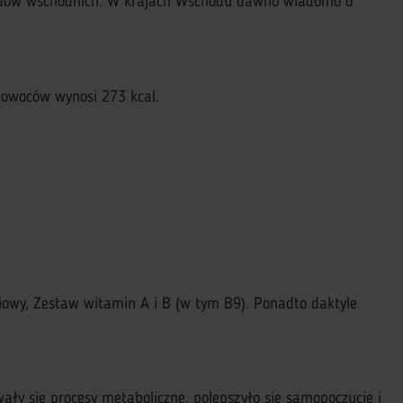
arodów wschodnich. W krajach Wschodu dawno wiadomo o
 owoców wynosi 273 kcal.
liowy, Zestaw witamin A i B (w tym B9). Ponadto daktyle
ały się procesy metaboliczne, polepszyło się samopoczucie i