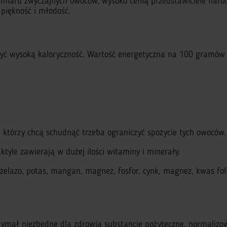
rozmiaru zwyczajnych owoców, wysoko cenią przedstawiciele n
piękność i młodość.
syć wysoką kaloryczność. Wartość energetyczna na 100 gramów
 którzy chcą schudnąć trzeba ograniczyć spożycie tych owoców.
yle zawierają w dużej ilości witaminy i minerały.
 żelazo, potas, mangan, magnez, fosfor, cynk, magnez, kwas fo
zymał niezbędne dla zdrowia substancje pożyteczne, normalizow