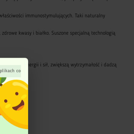
 właściwości immunostymulujących. Taki naturalny
 zdrowe kwasy i białko. Suszone specjalną technologią
li dodadzą energii i sił, zwiększą wytrzymałość i dadzą
plikach cookies