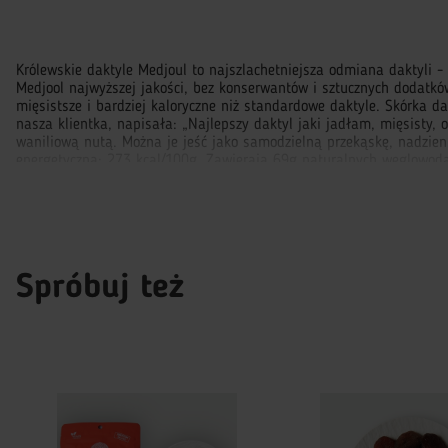
Królewskie daktyle Medjoul to najszlachetniejsza odmiana daktyli 
Medjool najwyższej jakości, bez konserwantów i sztucznych dodatk
mięsistsze i bardziej kaloryczne niż standardowe daktyle. Skórka 
nasza klientka, napisała: „Najlepszy daktyl jaki jadłam, mięsisty,
waniliową nutą. Można je jeść jako samodzielną przekąskę, nadzienie
energetyczna: 273 kcal/100g. Zawierają 69g naturalnych węglowodanó
ciśnienie krwi i zapewniają mózgowi potrzebną ilość tlenu. Daktyle
nadziewane masłem migdałowym, karmel daktylowy. To naturalny, p
są jako pierwsze po poście - to nie przypadek. Medjool daktyle kup
Medjool - historia. Daktyle Medjool są od tysięcy lat podstawą di
jako środek płatniczy. Dzięki wysokiej zawartości naturalnych cukr
Spróbuj też