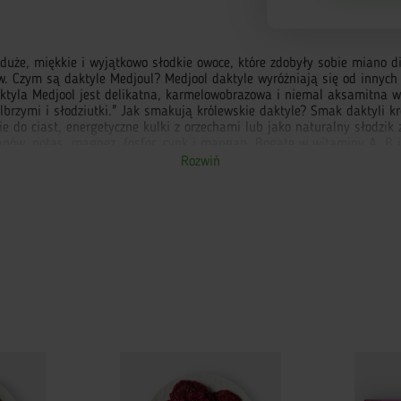
- duże, miękkie i wyjątkowo słodkie owoce, które zdobyły sobie miano
ów. Czym są daktyle Medjoul? Medjool daktyle wyróżniają się od innyc
daktyla Medjool jest delikatna, karmelowobrazowa i niemal aksamitna 
 olbrzymi i słodziutki." Jak smakują królewskie daktyle? Smak daktyli 
 do ciast, energetyczne kulki z orzechami lub jako naturalny słodzik 
w, potas, magnez, fosfor, cynk i mangan. Bogate w witaminy A, B i kw
 Medjool - przepisy i zastosowanie. Daktyle Medjool są podstawą wielu
Rozwiń
ełnowartościowy słodzik, który w kuchni wegańskiej zastępuje cukie
ić online. Królewskie daktyle kupić możesz w CrazyBox - dostawa przez
ety na Bliskim Wschodzie. Były pokarmem królów i faraonów - stąd ich 
ów i minerałów doskonale podtrzymują siły witalne.