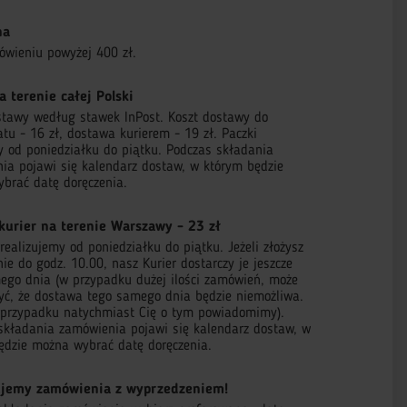
na
ówieniu powyżej 400 zł.
a terenie całej Polski
stawy według stawek InPost. Koszt dostawy do
tu - 16 zł, dostawa kurierem - 19 zł. Paczki
 od poniedziałku do piątku. Podczas składania
ia pojawi się kalendarz dostaw, w którym będzie
brać datę doręczenia.
kurier na terenie Warszawy - 23 zł
ealizujemy od poniedziałku do piątku. Jeżeli złożysz
e do godz. 10.00, nasz Kurier dostarczy je jeszcze
ego dnia (w przypadku dużej ilości zamówień, może
zyć, że dostawa tego samego dnia będzie niemożliwa.
przypadku natychmiast Cię o tym powiadomimy).
składania zamówienia pojawi się kalendarz dostaw, w
ędzie można wybrać datę doręczenia.
jemy zamówienia z wyprzedzeniem!