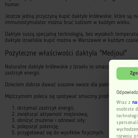
humor.
Jeszcze jedną przyczyną kupić daktyle królewskie, które są
immunostymulator można brać ludziom w każdym wieku.
Daktyle suszą specjalną technologią, bez wysokich temperat
daktyle izraelskie kupić można w Warszawie w każdym czasi
Pożyteczne właściwości daktyla "Medjoul"
Naturalne daktyle królewskie z Izraelu to smaczna i syta prz
zastrzyk energii.
Zgo
Dzieciom dobrze dawać suszone owoce dla podniesienia odpor
Odpowiedz
Mężczyznom poleca się spożywać smaczny produkt odżywczy 
Wraz z
na
otrzymać zastrzyk energii;
osobiste d
zwiększyć aktywność mięśniową;
technologi
obniżyć znużenie i odnowić siły;
spersonali
polepszyć potencję;
wychodzen
przygotować się do wysiłków fizycznych.
rozwoju p