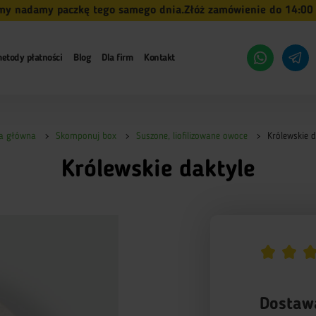
damy paczkę tego samego dnia.
Złóż zamówienie do 14:00 (pn-pt
etody płatności
Blog
Dla firm
Kontakt
a główna
Skomponuj box
Suszone, liofilizowane owoce
Królewskie d
Królewskie daktyle
Dostaw