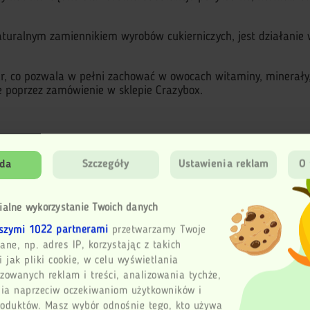
 naturalnym zamiennikiem wyrobów cukierniczych, jest działanie
ur, co pozwala w pełni zachować w owocach witaminy, minerały,
e poprzez zamówienie w sklepie Crazybox.
ekąska, którą można włożyć do kieszeni lub do torby. Kilka dakty
da
Szczegóły
Ustawienia reklam
O 
ności, poprawy trawienia i jako zamiennik słodyczy.
ialne wykorzystanie Twoich danych
żeby:
szymi 1022 partnerami
przetwarzamy Twoje
ane, np. adres IP, korzystając z takich
i jak pliki cookie, w celu wyświetlania
zowanych reklam i treści, analizowania tychże,
ia naprzeciw oczekiwaniom użytkowników i
roduktów. Masz wybór odnośnie tego, kto używa