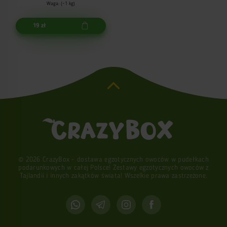
Waga: (~1 kg)
19 zł
© 2026 CrazyBox - dostawa egzotycznych owoców w pudełkach
podarunkowych w całej Polsce! Zestawy egzotycznych owoców z
Tajlandii i innych zakątków świata! Wszelkie prawa zastrzeżone.