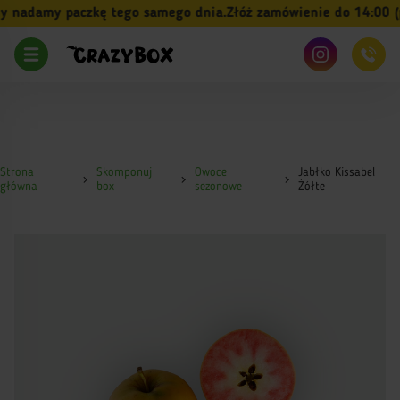
nadamy paczkę tego samego dnia.
Złóż zamówienie do 14:00 (pn
Strona
Skomponuj
Owoce
Jabłko Kissabel
główna
box
sezonowe
Żółte