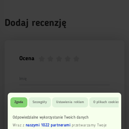
Dodaj recenzję
Ocena
Imię
Email
Zgoda
Szczegóły
Ustawienia reklam
O plikach cookies
Odpowiedzialne wykorzystanie Twoich danych
Twoja opinia
Wraz z
naszymi 1022 partnerami
przetwarzamy Twoje