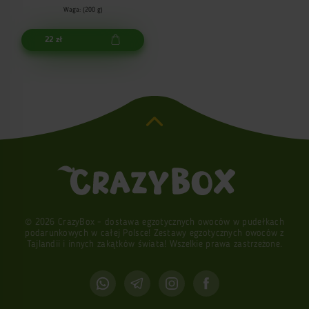
Waga: (200 g)
22 zł
© 2026 CrazyBox - dostawa egzotycznych owoców w pudełkach
podarunkowych w całej Polsce! Zestawy egzotycznych owoców z
Tajlandii i innych zakątków świata! Wszelkie prawa zastrzeżone.