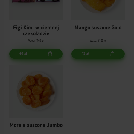
Figi Kimi w ciemnej
Mango suszone Gold
czekoladzie
Waga: (165 g)
Waga: (100 g)
60 zł
12 zł
Morele suszone Jumbo