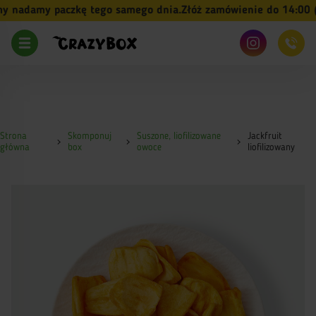
 nadamy paczkę tego samego dnia.
Złóż zamówienie do 14:00 (pn
Strona
Skomponuj
Suszone, liofilizowane
Jackfruit
główna
box
owoce
liofilizowany