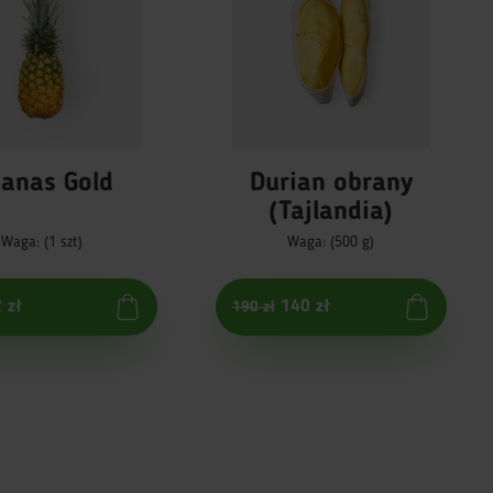
anas Gold
Durian obrany
(Tajlandia)
Waga: (1 szt)
Waga: (500 g)
 zł
140 zł
190 zł