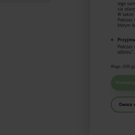
tego sam
się zdar
W takim 
Podczas 
którym b
Przyjmu
Podczas 
odbioru”
Waga: (500 g)
Niedostę
Owoce 