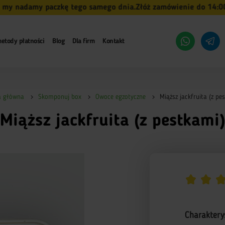
nadamy paczkę tego samego dnia.
Złóż zamówienie do 14:00 (pn
etody płatności
Blog
Dla firm
Kontakt
a główna
Skomponuj box
Owoce egzotyczne
Miąższ jackfruita (z pe
Miąższ jackfruita (z pestkami
Charaktery