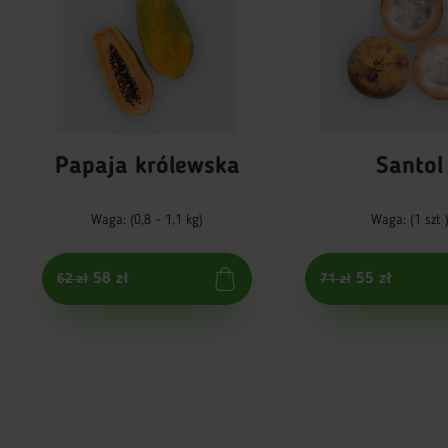
Papaja królewska
Santol
Waga: (0,8 - 1,1 kg)
Waga: (1 szt 
58 zł
55 zł
62 zł
71 zł