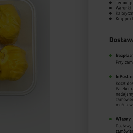
Termin p
Warunki 
Kalorycz
Kraj prod
Dostaw
Bezpłat
Przy zam
InPost n
Koszt do
Paczkoma
nadajemy
zamówien
można wy
Własny 
Dostawy r
zamówieni