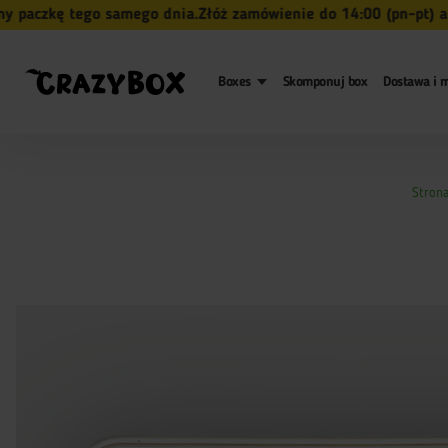
zkę tego samego dnia.
Złóż zamówienie do 14:00 (pn-pt) a my 
Boxes
Skomponuj box
Dostawa i m
Stron