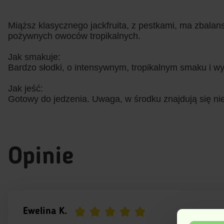
Miąższ klasycznego jackfruita, z pestkami, ma zbalans
pożywnych owoców tropikalnych.
Jak smakuje:
Bardzo słodki, o intensywnym, tropikalnym smaku i 
Jak jeść:
Gotowy do jedzenia. Uwaga, w środku znajdują się nie
Opinie
Ewelina K.