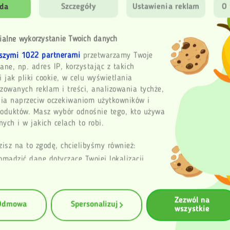
cję. Bardzo przyjemny
da
Szczegóły
Ustawienia reklam
O 
Imię
ialne wykorzystanie Twoich danych
szymi 1022 partnerami
przetwarzamy Twoje
ane, np. adres IP, korzystając z takich
Email
i jak pliki cookie, w celu wyświetlania
zowanych reklam i treści, analizowania tychże,
ia naprzeciw oczekiwaniom użytkowników i
Twoja opinia
rężysta,
roduktów. Masz wybór odnośnie tego, kto używa
ych i w jakich celach to robi.
zisz na to zgodę, chcielibyśmy również:
omadzić dane dotyczące Twojej lokalizacji
Wy
aficznej z dokładnością nawet do kilku metrów
entyfikować Twoje urządzenie, aktywnie
zując charakteryzującego je zbiory danych
Zezwól na
erprinting, czyli wirtualny odcisk palca)
Odmowa
Spersonalizuj
wszystkie
ę więcej odnośnie tego, jak Twoje osobiste
rzetwarzane oraz ustaw własne preferencje w