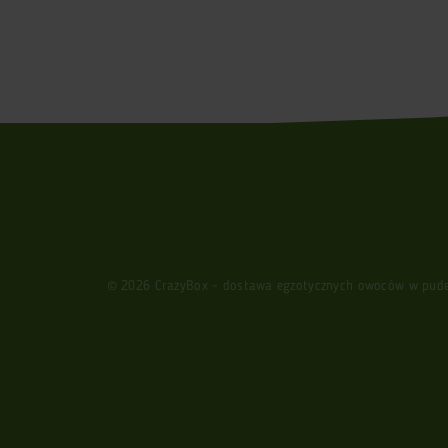
© 2026 CrazyBox - dostawa egzotycznych owoców w pudełk