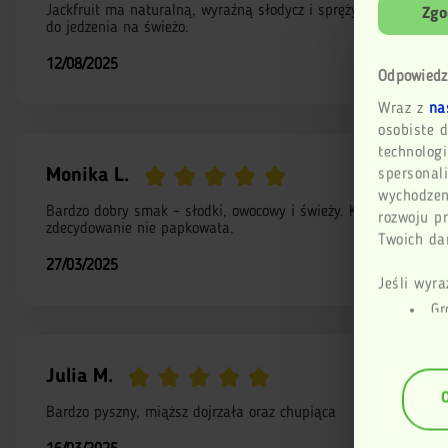
Jackfruit ma naturalną, wyraźną słodycz i sprężystą konsysten
Zgo
do jedzenia na świeżo.
12/08/2025
Odpowiedz
Wraz z
na
osobiste d
technologi
Monika L.
spersonali
wychodzen
Bardzo dobry smak – słodki, owocowy i świeży. Konsystencja sp
rozwoju p
zdecydowanie nie papkowata.
Twoich dan
27/03/2025
Jeśli wyra
Gr
geogr
Id
Julia M.
anali
(fing
Bardzo pyszny, miąższ dojrzała oraz chupiąca
Dowiedz si
dane są p