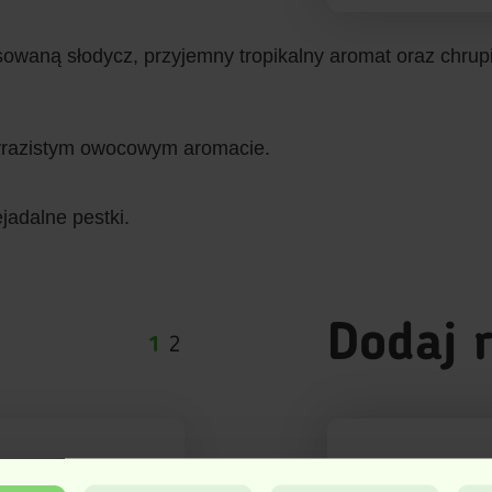
owaną słodycz, przyjemny tropikalny aromat oraz chrupiąc
wyrazistym owocowym aromacie.
jadalne pestki.
Dodaj 
1
2
Ocena