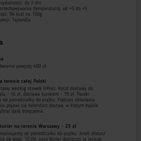
rzydatności: do 3 dni
przechowywania (temperatura): od +3 do +5
ność: 94 kcal na 100g.
ukcji: Tajlandia
a
na
ówieniu powyżej 400 zł.
a terenie całej Polski
stawy według stawek InPost. Koszt dostawy do
tu - 16 zł, dostawa kurierem - 19 zł. Paczki
 od poniedziałku do piątku. Podczas składania
ia pojawi się kalendarz dostaw, w którym będzie
brać datę doręczenia.
kurier na terenie Warszawy - 23 zł
ealizujemy od poniedziałku do piątku. Jeżeli złożysz
e do godz. 10.00, nasz Kurier dostarczy je jeszcze