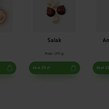
Salak
An
)
Waga: (200 g)
29 zł
32
32 zł
35 zł