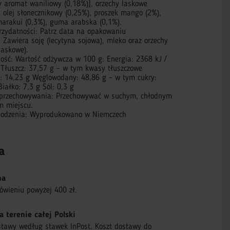
y aromat waniliowy (0,18%)], orzechy laskowe
, olej słonecznikowy (0,25%), proszek mango (2%),
arakui (0,3%), guma arabska (0,1%).
rzydatności: Patrz data na opakowaniu
 Zawiera soję (lecytyna sojowa), mleko oraz orzechy
laskowe).
ność: Wartość odżywcza w 100 g: Energia: 2368 kJ /
 Tłuszcz: 37,57 g – w tym kwasy tłuszczowe
: 14,23 g Węglowodany: 48,86 g – w tym cukry:
iałko: 7,3 g Sól: 0,3 g
przechowywania: Przechowywać w suchym, chłodnym
m miejscu.
hodzenia: Wyprodukowano w Niemczech
a
na
ówieniu powyżej 400 zł.
a terenie całej Polski
stawy według stawek InPost. Koszt dostawy do