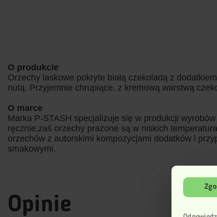
O produkcie
Orzechy laskowe pokryte białą czekoladą z dodatkie
nutą. Przyjemnie chrupiące, z kremową warstwą czek
O marce
Marka P-STASH specjalizuje się w produkcji wyrobó
ręcznie,zaś orzechy prażone są w niskich temperatur
orzechów z autorskimi kompozycjami dodatków i przypr
smakowymi.
Zgo
Opinie