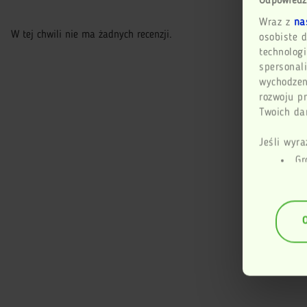
Odpowiedz
Wraz z
na
W tej chwili nie ma żadnych recenzji.
osobiste d
technologi
spersonali
wychodzen
rozwoju p
Twoich dan
Jeśli wyra
Gr
geogr
Id
anali
(fing
Dowiedz si
dane są p
sekcji szc
zmienić l