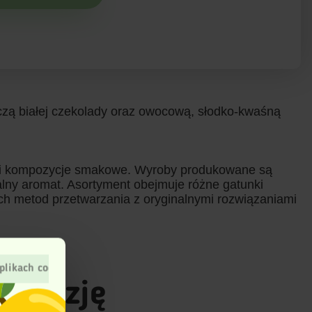
czą białej czekolady oraz owocową, słodko-kwaśną
ść i kompozycje smakowe. Wyroby produkowane są
alny aromat. Asortyment obejmuje różne gatunki
ych metod przetwarzania z oryginalnymi rozwiązaniami
plikach cookies
recenzję