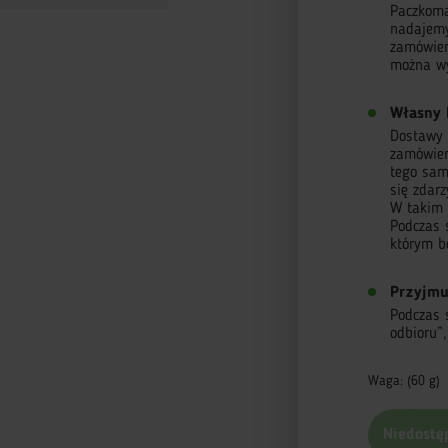
Paczkoma
nadajemy
zamówien
można wy
Własny 
Dostawy r
zamówieni
tego sam
się zdar
W takim 
Podczas 
którym b
Przyjmu
Podczas 
odbioru”
Waga: (60 g)
Niedostę