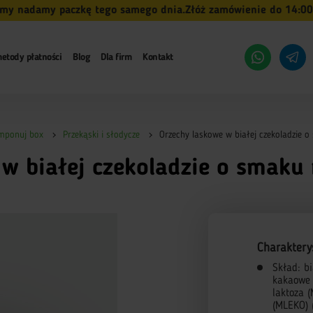
adamy paczkę tego samego dnia.
Złóż zamówienie do 14:00 (pn-p
etody płatności
Blog
Dla firm
Kontakt
mponuj box
Przekąski i słodycze
Orzechy laskowe w białej czekoladzie 
 w białej czekoladzie o smaku
Charaktery
Skład: b
kakaowe 
laktoza 
(MLEKO) 