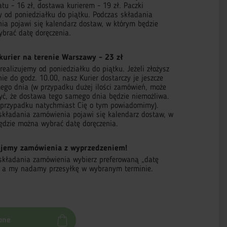
tu - 16 zł, dostawa kurierem - 19 zł. Paczki
 od poniedziałku do piątku. Podczas składania
ia pojawi się kalendarz dostaw, w którym będzie
brać datę doręczenia.
kurier na terenie Warszawy - 23 zł
ealizujemy od poniedziałku do piątku. Jeżeli złożysz
e do godz. 10.00, nasz Kurier dostarczy je jeszcze
ego dnia (w przypadku dużej ilości zamówień, może
zyć, że dostawa tego samego dnia będzie niemożliwa.
przypadku natychmiast Cię o tym powiadomimy).
składania zamówienia pojawi się kalendarz dostaw, w
ędzie można wybrać datę doręczenia.
jemy zamówienia z wyprzedzeniem!
składania zamówienia wybierz preferowaną „datę
, a my nadamy przesyłkę w wybranym terminie.
pne