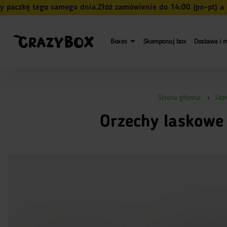
kę tego samego dnia.
Złóż zamówienie do 14:00 (pn-pt) a my n
Boxes
Skomponuj box
Dostawa i m
Strona główna
Sko
Orzechy laskowe