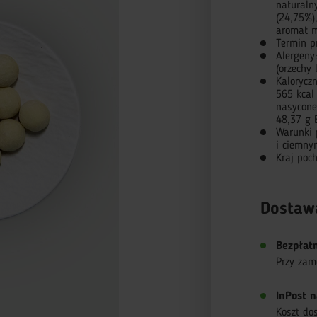
naturaln
(24,75%)
aromat m
Termin p
Alergeny:
(orzechy 
Kalorycz
565 kcal
nasycone
48,37 g B
Warunki 
i ciemny
Kraj poc
Dostaw
Bezpłat
Przy zam
InPost n
Koszt do