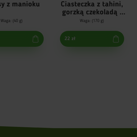
sy z manioku
Ciasteczka z tahini,
gorzką czekoladą i
solą
Waga: (40 g)
Waga: (170 g)
22 zł