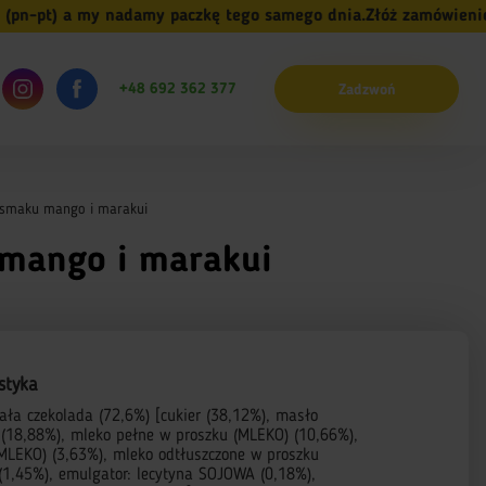
t) a my nadamy paczkę tego samego dnia.
Złóż zamówienie do 1
+48 692 362 377
Zadzwoń
o smaku mango i marakui
 mango i marakui
styka
iała czekolada (72,6%) [cukier (38,12%), masło
(18,88%), mleko pełne w proszku (MLEKO) (10,66%),
(MLEKO) (3,63%), mleko odtłuszczone w proszku
(1,45%), emulgator: lecytyna SOJOWA (0,18%),