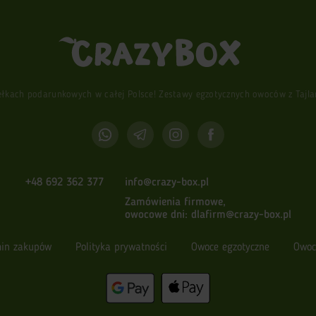
ach podarunkowych w całej Polsce! Zestawy egzotycznych owoców z Tajlandi
+48 692 362 377
info@crazy-box.pl
Zamówienia firmowe,
owocowe dni:
dlafirm@crazy-box.pl
in zakupów
Polityka prywatności
Owoce egzotyczne
Owoc