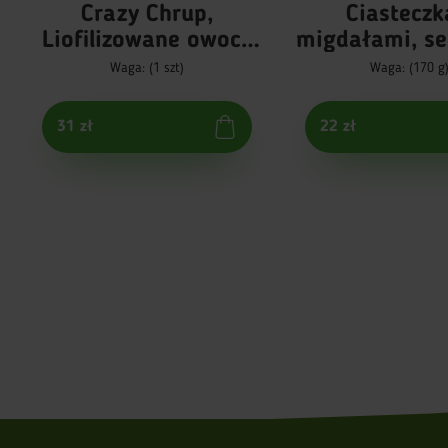
Crazy Chrup,
Ciasteczk
Liofilizowane owoce
migdałami, s
egzotyczne
i sokie
Waga: (1 szt)
Waga: (170 g
pomarańcz
31 zł
22 zł