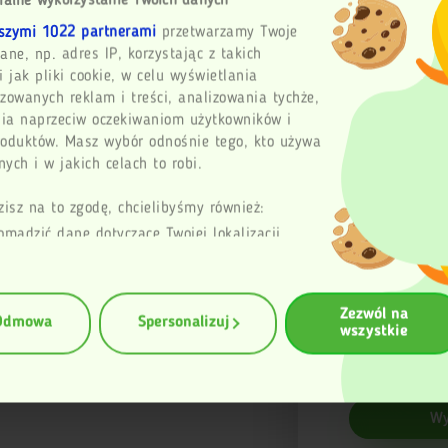
ialne wykorzystanie Twoich danych
szymi 1022 partnerami
przetwarzamy Twoje
ane, np. adres IP, korzystając z takich
i jak pliki cookie, w celu wyświetlania
zowanych reklam i treści, analizowania tychże,
Ocena
ia naprzeciw oczekiwaniom użytkowników i
roduktów. Masz wybór odnośnie tego, kto używa
ych i w jakich celach to robi.
Imię
zisz na to zgodę, chcielibyśmy również:
omadzić dane dotyczące Twojej lokalizacji
Email
aficznej z dokładnością nawet do kilku metrów
entyfikować Twoje urządzenie, aktywnie
zując charakteryzującego je zbiory danych
Zezwól na
Twoja opinia
erprinting, czyli wirtualny odcisk palca)
Odmowa
Spersonalizuj
wszystkie
ę więcej odnośnie tego, jak Twoje osobiste
rzetwarzane oraz ustaw własne preferencje w
zegółów
. W Deklaracji plików cookie możesz
ub wycofać swoją zgodę w dowolnej chwili.
Wy