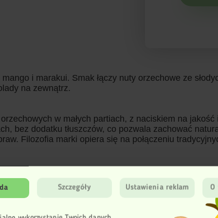
m mango i marakui. Smak łączy nuty orzechowe ze słody
olady na zewnątrz.
w orzechowych w małych partiach, z naciskiem na jako
ach, bez dodatku tłuszczów, co pozwala zachować natur
aw. Filozofia marki opiera się na połączeniu tradycyjn
da
Szczegóły
Ustawienia reklam
O 
Dodaj 