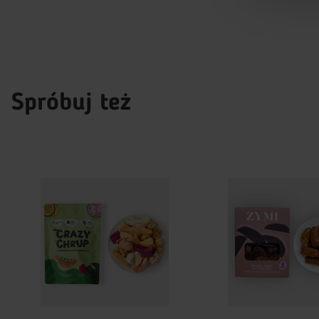
Ta strona
swojego f
Więcej inf
Spróbuj też