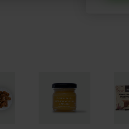
 korzysta z plików cookies w celu poprawy
unkcjonowania oraz w celach analitycznych.
ormacji znajduje się w Polityce prywatności.