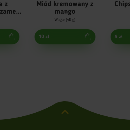
a z
Miód kremowany z
Chip
ezamem
mango
m
)
Waga: (40 g)
owym
10 zł
9 zł