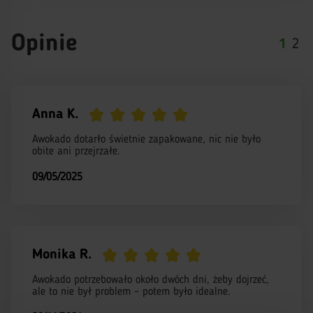
Opinie
1
2
Anna K.
Awokado dotarło świetnie zapakowane, nic nie było
obite ani przejrzałe.
09/05/2025
Monika R.
Awokado potrzebowało około dwóch dni, żeby dojrzeć,
ale to nie był problem – potem było idealne.