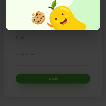
wycofać swoją zgodę w dowolnej chwili.
Ocena
Ta strona korzysta z plików cookies w celu poprawy
swojego funkcjonowania oraz w celach analitycznych.
Więcej informacji znajduje się w Polityce prywatności.
Imię
Email
Twoja opinia
Wyślij