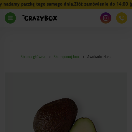
nadamy paczkę tego samego dnia.
Złóż zamówienie do 14:00 (pn-
Strona główna
Skomponuj box
Awokado Hass