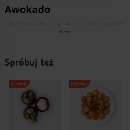
Awokado
Najdelikatniejsza, oleista,najpopularniejsza odmiana awokado to
"Awokado Hass" albo Hass. Owoc subtropikalny ma korzenny,
Rozwiń
słodkawy smak. Ani dla kogo nie jest tajemnicą, że owoce
awokado są nie tylko smaczne, aleteżzdrowe. Owoc jest bardzo
popularny wśród zwolenników zdrowejżywności, ponieważ
awokado ceni się przede wszystkim z powodu wysokiej
pożywności.Całkiem słusznie awokado nazywają "super-food",
ponieważ zawiera szerokie spektrum witamin i mikroelementów.
Spróbuj też
Awokado kupić w Polsce można praktycznie wkażdym
supermarkecie, jednak gatunek "hass" spotykanyjesto
wielerzadziej.
Promocja
Promocja
Właściwości awokado hass
Ten gatunek owocu jest uważany za najbardziej zdrowy. Owoc ma
okrągły kształt i charakterystyczny dla odmiany kolor skórki -
czarny. To najbardziej jawna cecha wyróżniająca hass. Wywiódł
tę odmianę amator-rolnik Rudolf Hass, który z czasem nazwał
awokado swoim imieniem.