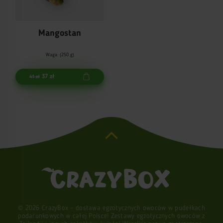
Czym jest pożyteczna granadilla dla
Mangostan
organizmu
Waga: (250 g)
Regularne spożywanie owocu polepsza ogólne samopoczucie i zdrowie.
To odbywa się za rachunek dużej zawartości witamin i mikroelementów,
37 zł
41 zł
które pozytywnie wpływają na organizm.
Główne właściwości owocu:
Oczyszcza organizm od nagromadzonych toksyn i szkodliwych prod
Podwyższa poziom hemoglobiny. Jego deficyt może stać się przyc
Normalizuje pracę ukladu krążenia, wzmacnia mięśnie naczyniowe
Ma efekt moczopędny, więc jest polecany szczególnie osobom z 
Wzmacnia układ nerwowy: podnosi odporność na stres i usuwa b
Sprzyja spalaniu tłuszczu: nasyca organizm pożytecznymi substancj
Poza tym w składzie produktu jest dużo różnych witamin: С, K, B, РР.
Oni przyśpieszają syntezę substancji, które formują nowe włókna
tkankowe, stymulują produkcję ochronnych przeciwciał odporności i
© 2026 CrazyBox - dostawa egzotycznych owoców w pudełkach
wywierają dobry wpływ na trawienie.
podarunkowych w całej Polsce! Zestawy egzotycznych owoców z