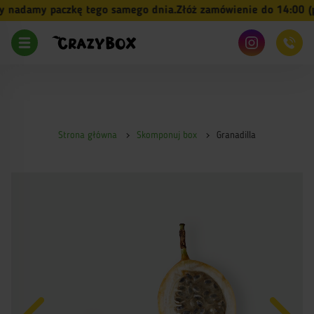
nadamy paczkę tego samego dnia.
Złóż zamówienie do 14:00 (pn-
Strona główna
Skomponuj box
Granadilla