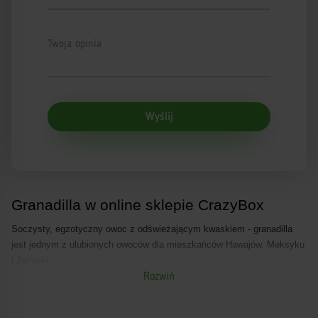
Twoja opinia
Wyślij
Granadilla w online sklepie CrazyBox
Soczysty, egzotyczny owoc z odświeżającym kwaskiem - granadilla
jest jednym z ulubionych owoców dla mieszkańców Hawajów, Meksyku
i Jamajki.
Rozwiń
Jest dodawany do potraw dietetycznych a nawet wykorzystywany dla
przygotowania aromatnej herbaty z kawałeczków smakołyków
tropikalnych.