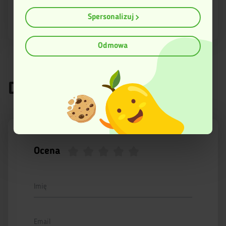
łagodny i przyjemny.
geograficznej z dokładnością nawet do kilku metrów
Identyfikować Twoje urządzenie, aktywnie
Spersonalizuj
14/03/2025
analizując charakteryzującego je zbiory danych
(fingerprinting, czyli wirtualny odcisk palca)
Dowiedz się więcej odnośnie tego, jak Twoje osobiste dane
Odmowa
są przetwarzane oraz ustaw własne preferencje w
sekcji
szczegółów
. W Deklaracji plików cookie możesz zmienić lub
wycofać swoją zgodę w dowolnej chwili.
Dodaj recenzję
Ta strona korzysta z plików cookies w celu poprawy
swojego funkcjonowania oraz w celach analitycznych.
Więcej informacji znajduje się w Polityce prywatności.
Ocena
Imię
Email