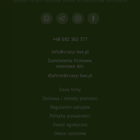
Tajlandii i innych zakątków świata! Wszelkie prawa zastrzeżone.
Gdzie kupić owoc granadilla
Nasycić się wszystkimi pożytecznymi właściwościami owocu
egzotycznego granadilla i ocenić jego smak może każdy. Głównie
wybrać ten, który najbardziej się podoba. Barwny, soczysty owoc
+48 692 362 377
świetnie ugasi głód i podejmie humor.
U nas zawsze można kupić świeżą granadille od bezpośredniego
info@crazy-box.pl
dostawcy z tropików. Wystarczy zamówić
dostawę owocu tropikalnego
Zamówienia firmowe,
kurierem w Warszawie przez formularz na stronie internetowej albo
owocowe dni:
zatelefonować.
dlafirm@crazy-box.pl
Dane firmy
Dostawa i metody płatności
Regulamin zakupów
Polityka prywatności
Owoce egzotyczne
Owoce sezonowe