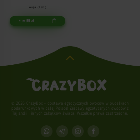
Waga: (1 szt )
55 zł
71 zł
© 2026 CrazyBox - dostawa egzotycznych owoców w pudełkach
podarunkowych w całej Polsce! Zestawy egzotycznych owoców z
Tajlandii i innych zakątków świata! Wszelkie prawa zastrzeżone.