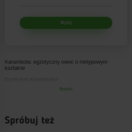
Wyślij
Karambola: egzotyczny owoc o nietypowym
kształcie
Czym jest Karambola?
Karambola, znana również jako gwiaździsty owoc,
Rozwiń
to tropikalny owoc o charakterystycznym kształcie
przypominającym gwiazdę, który pochodzi z Azji
Południowo-Wschodniej. Jego skórka jest cienka i
jadalna, a miąższ soczysty, słodko-kwaśny.
Karambola jest ceniona nie tylko za swój unikalny
Spróbuj też
wygląd, ale również za właściwości odżywcze i
zdrowotne, co sprawia, że jest popularnym