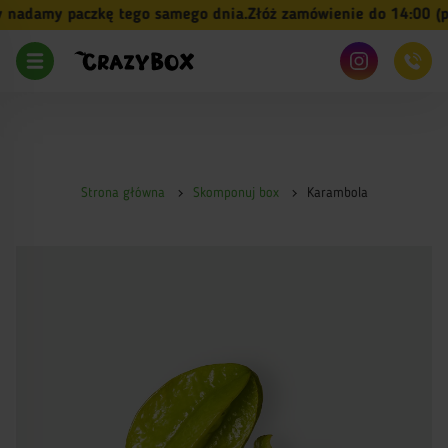
adamy paczkę tego samego dnia.
Złóż zamówienie do 14:00 (pn-
Strona główna
Skomponuj box
Karambola