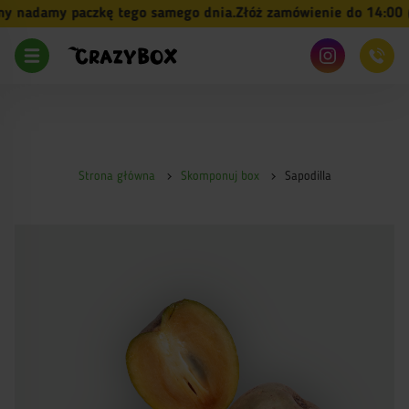
 nadamy paczkę tego samego dnia.
Złóż zamówienie do 14:00 (pn
Strona główna
Skomponuj box
Sapodilla