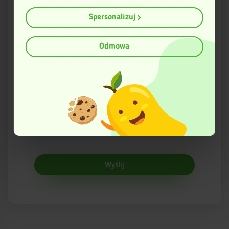
geograficznej z dokładnością nawet do kilku metrów
Ocena
Identyfikować Twoje urządzenie, aktywnie
Spersonalizuj
analizując charakteryzującego je zbiory danych
(fingerprinting, czyli wirtualny odcisk palca)
Imię
Dowiedz się więcej odnośnie tego, jak Twoje osobiste dane
Odmowa
są przetwarzane oraz ustaw własne preferencje w
sekcji
szczegółów
. W Deklaracji plików cookie możesz zmienić lub
wycofać swoją zgodę w dowolnej chwili.
Email
Ta strona korzysta z plików cookies w celu poprawy
swojego funkcjonowania oraz w celach analitycznych.
Więcej informacji znajduje się w Polityce prywatności.
Twoja opinia
Wyślij