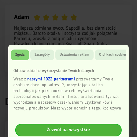
Adam
Najlepsza odmiana owocu Sapodilla, bez ziarnistości
miąższu. Bardzo słodka i soczysta coś jak połączenie
Karmelu, Gruszki z nutą miodu i cynamonu.
Prawdopodobnie odmiana Xoai, lub Xuan Dinh z
Wietnamu. Polecam
Zgoda
Szczegóły
Ustawienia reklam
O plikach cookies
08/06/2026
Odpowiedzialne wykorzystanie Twoich danych
Wraz z
naszymi 1022 partnerami
przetwarzamy Twoje
osobiste dane, np. adres IP, korzystając z takich
technologii jak pliki cookie, w celu wyświetlania
spersonalizowanych reklam i treści, analizowania tychże,
Dodaj recenzję
wychodzenia naprzeciw oczekiwaniom użytkowników i
rozwoju produktów. Masz wybór odnośnie tego, kto używa
Twoich danych i w jakich celach to robi.
Jeśli wyrazisz na to zgodę, chcielibyśmy również:
Zezwól na wszystkie
Gromadzić dane dotyczące Twojej lokalizacji