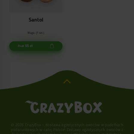
Santol
Waga: (1 szt )
55 zł
71 zł
© 2026 CrazyBox - dostawa egzotycznych owoców w pudełkach
podarunkowych w całej Polsce! Zestawy egzotycznych owoców z