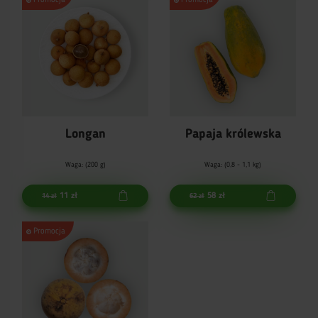
Longan
Papaja królewska
Waga: (200 g)
Waga: (0,8 - 1,1 kg)
11 zł
58 zł
14 zł
62 zł
Promocja