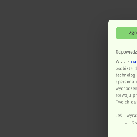
Zgo
Odpowiedz
Wraz z
na
osobiste d
technologi
spersonali
wychodzen
rozwoju p
Twoich dan
Jeśli wyra
Gr
geogr