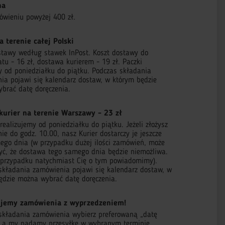
na
ówieniu powyżej 400 zł.
a terenie całej Polski
stawy według stawek InPost. Koszt dostawy do
tu - 16 zł, dostawa kurierem - 19 zł. Paczki
 od poniedziałku do piątku. Podczas składania
ia pojawi się kalendarz dostaw, w którym będzie
brać datę doręczenia.
kurier na terenie Warszawy - 23 zł
ealizujemy od poniedziałku do piątku. Jeżeli złożysz
e do godz. 10.00, nasz Kurier dostarczy je jeszcze
ego dnia (w przypadku dużej ilości zamówień, może
zyć, że dostawa tego samego dnia będzie niemożliwa.
przypadku natychmiast Cię o tym powiadomimy).
składania zamówienia pojawi się kalendarz dostaw, w
ędzie można wybrać datę doręczenia.
jemy zamówienia z wyprzedzeniem!
składania zamówienia wybierz preferowaną „datę
, a my nadamy przesyłkę w wybranym terminie.