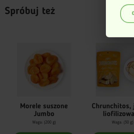
Id
anali
Spróbuj też
(fing
Dowiedz si
dane są p
sekcji szc
zmienić l
Ta strona
swojego f
Więcej inf
Morele suszone
Chrunchitos, jabłka
Jumbo
liofilizow
Waga: (200 g)
Waga: (30 g)