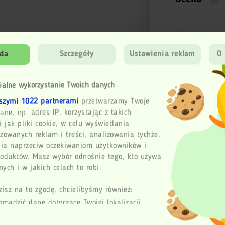
Imię
da
Szczegóły
Ustawienia reklam
O 
Email
ialne wykorzystanie Twoich danych
szymi 1022 partnerami
przetwarzamy Twoje
Twoja opinia
ane, np. adres IP, korzystając z takich
i jak pliki cookie, w celu wyświetlania
zowanych reklam i treści, analizowania tychże,
ia naprzeciw oczekiwaniom użytkowników i
Wy
roduktów. Masz wybór odnośnie tego, kto używa
ych i w jakich celach to robi.
zisz na to zgodę, chcielibyśmy również:
omadzić dane dotyczące Twojej lokalizacji
aficznej z dokładnością nawet do kilku metrów