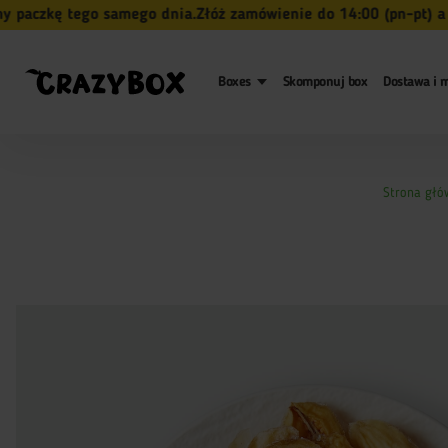
zkę tego samego dnia.
Złóż zamówienie do 14:00 (pn-pt) a my 
Boxes
Skomponuj box
Dostawa i m
Strona głó