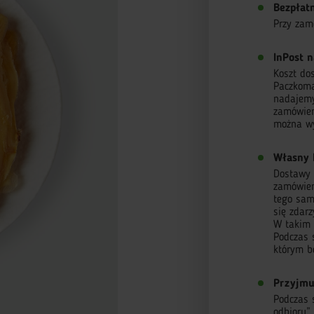
Bezpłat
Przy zam
InPost n
Koszt do
Paczkoma
nadajemy
zamówien
można wy
Własny 
Dostawy r
zamówieni
tego sam
się zdar
W takim 
Podczas 
którym b
Przyjmu
Podczas 
odbioru”