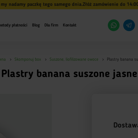
nadamy paczkę tego samego dnia.
Złóż zamówienie do 14:00 (pn
etody płatności
Blog
Dla firm
Kontakt
wna
Skomponuj box
Suszone, liofilizowane owoce
Plastry banana su
Plastry banana suszone jasne
Dostaw