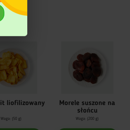
it liofilizowany
Morele suszone na
słońcu
Waga: (50 g)
Waga: (200 g)