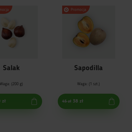
mocja
Promocja
Salak
Sapodilla
Waga: (200 g)
Waga: (1 szt.)
 zł
38 zł
45 zł