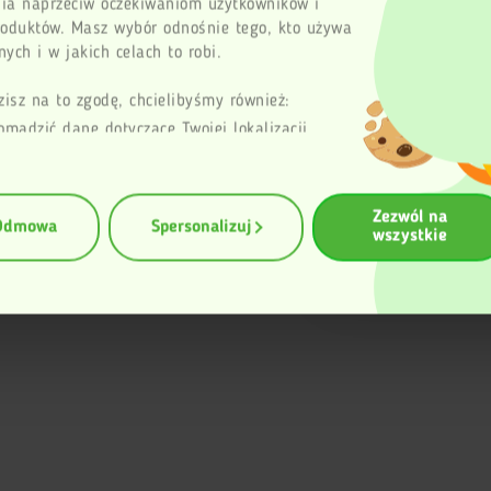
ia naprzeciw oczekiwaniom użytkowników i
Email
roduktów. Masz wybór odnośnie tego, kto używa
ych i w jakich celach to robi.
Twoja opinia
zisz na to zgodę, chcielibyśmy również:
omadzić dane dotyczące Twojej lokalizacji
aficznej z dokładnością nawet do kilku metrów
entyfikować Twoje urządzenie, aktywnie
zując charakteryzującego je zbiory danych
Wy
Zezwól na
erprinting, czyli wirtualny odcisk palca)
Odmowa
Spersonalizuj
wszystkie
ę więcej odnośnie tego, jak Twoje osobiste
rzetwarzane oraz ustaw własne preferencje w
zegółów
. W Deklaracji plików cookie możesz
ub wycofać swoją zgodę w dowolnej chwili.
 korzysta z plików cookies w celu poprawy
unkcjonowania oraz w celach analitycznych.
ormacji znajduje się w Polityce prywatności.