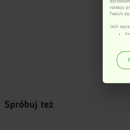
wychodzen
rozwoju p
Twoich dan
Jeśli wyra
Gr
geogr
Id
anali
(fing
Dowiedz si
dane są p
sekcji szc
zmienić l
Ta strona
Spróbuj też
swojego f
Więcej inf