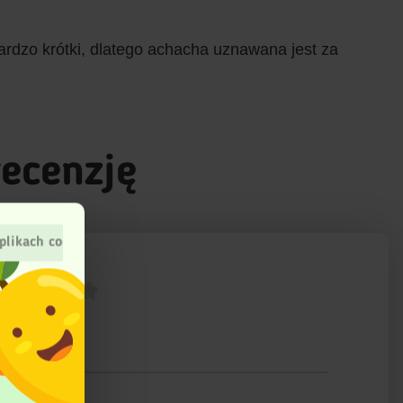
rdzo krótki, dlatego achacha uznawana jest za
recenzję
plikach cookies