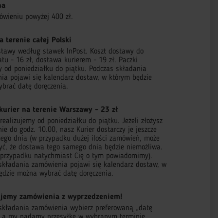
na
ówieniu powyżej 400 zł.
a terenie całej Polski
stawy według stawek InPost. Koszt dostawy do
tu - 16 zł, dostawa kurierem - 19 zł. Paczki
 od poniedziałku do piątku. Podczas składania
ia pojawi się kalendarz dostaw, w którym będzie
brać datę doręczenia.
kurier na terenie Warszawy - 23 zł
ealizujemy od poniedziałku do piątku. Jeżeli złożysz
e do godz. 10.00, nasz Kurier dostarczy je jeszcze
ego dnia (w przypadku dużej ilości zamówień, może
zyć, że dostawa tego samego dnia będzie niemożliwa.
przypadku natychmiast Cię o tym powiadomimy).
składania zamówienia pojawi się kalendarz dostaw, w
ędzie można wybrać datę doręczenia.
jemy zamówienia z wyprzedzeniem!
składania zamówienia wybierz preferowaną „datę
, a my nadamy przesyłkę w wybranym terminie.