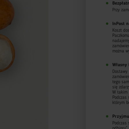
Bezpłat
Przy zam
InPost n
Koszt do
Paczkoma
nadajemy
zamówien
można wy
Własny 
Dostawy r
zamówieni
tego sam
się zdar
W takim 
Podczas 
którym b
Przyjmu
Podczas 
odbioru”