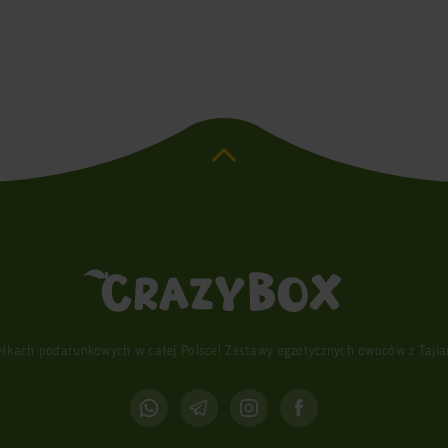
ach podarunkowych w całej Polsce! Zestawy egzotycznych owoców z Tajlandi