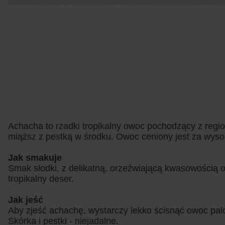
Achacha to rzadki tropikalny owoc pochodzący z regi
miąższ z pestką w środku. Owoc ceniony jest za wys
Jak smakuje
Smak słodki, z delikatną, orzeźwiającą kwasowością o
tropikalny deser.
Jak jeść
Aby zjeść achachę, wystarczy lekko ścisnąć owoc palca
Skórka i pestki - niejadalne.