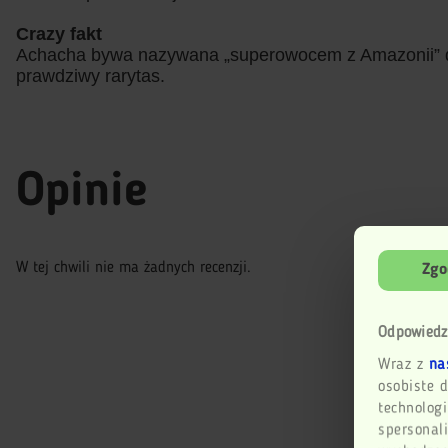
Crazy fakt
Achacha bywa nazywana „superowocem z Amazonii” dzię
prawdziwy rarytas.
Opinie
W tej chwili nie ma żadnych recenzji.
Zgo
Odpowiedz
Wraz z
na
osobiste d
technologi
spersonali