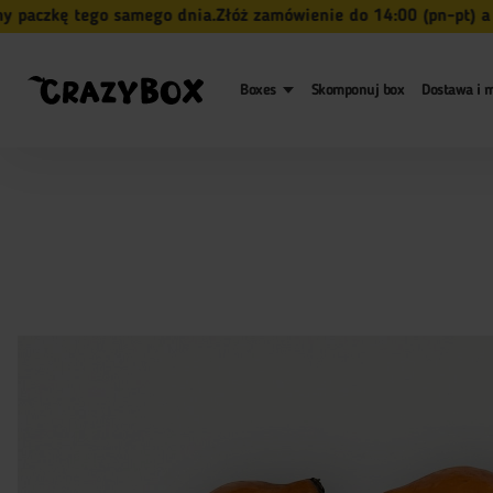
zkę tego samego dnia.
Złóż zamówienie do 14:00 (pn-pt) a my n
Boxes
Skomponuj box
Dostawa i m