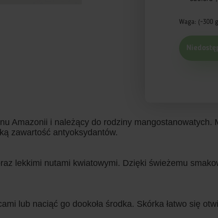
Waga: (~300 g
Niedostę
onu Amazonii i należący do rodziny mangostanowatych. 
oką zawartość antyoksydantów.
raz lekkimi nutami kwiatowymi. Dzięki świeżemu smakowi
mi lub naciąć go dookoła środka. Skórka łatwo się otwie