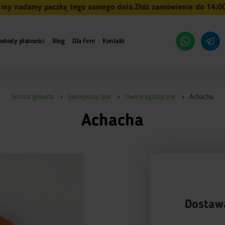
adamy paczkę tego samego dnia.
Złóż zamówienie do 14:00 (pn-
etody płatności
Blog
Dla firm
Kontakt
Strona główna
Skomponuj box
Owoce egzotyczne
Achacha
Achacha
Dostaw