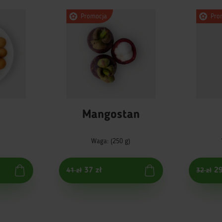
Promocja
Pro
n
Mangostan
)
Waga: (250 g)
37 zł
29
41 zł
32 zł