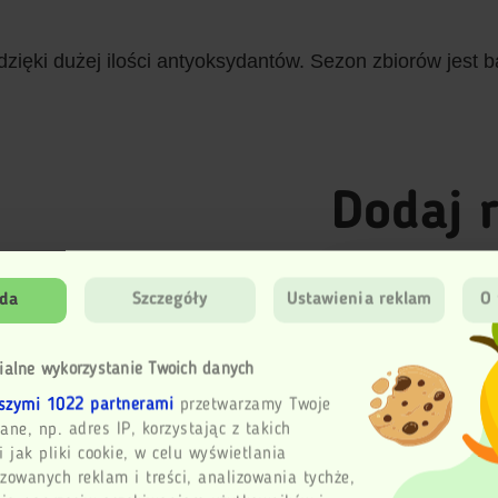
ki dużej ilości antyoksydantów. Sezon zbiorów jest ba
Dodaj 
da
Szczegóły
Ustawienia reklam
O 
Ocena
ialne wykorzystanie Twoich danych
szymi 1022 partnerami
przetwarzamy Twoje
ane, np. adres IP, korzystając z takich
Imię
i jak pliki cookie, w celu wyświetlania
zowanych reklam i treści, analizowania tychże,