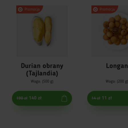
Promocja
Promocja
Durian obrany
Longa
(Tajlandia)
Waga: (500 g)
Waga: (200 g
140 zł
11 zł
190 zł
14 zł