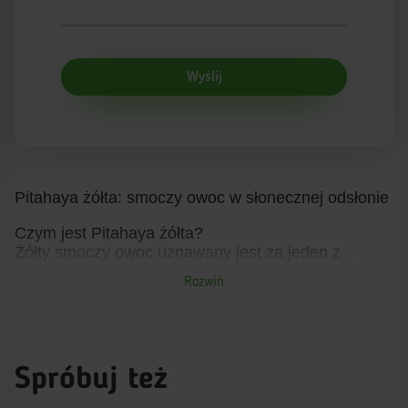
Wyślij
Pitahaya żółta: smoczy owoc w słonecznej odsłonie
Czym jest Pitahaya żółta?
Żółty smoczy owoc uznawany jest za jeden z
najbardziej wartościowych egzotycznych owoców
Rozwiń
na świecie. Doskonale wspiera zdrowie, a także
sprawdzi się jako pożywna i zdrowa przekąska.
Jak wygląda i smakuje pitahaja?
Soczysty miąższ idealnie orzeźwia i nasyca. Żółty
Spróbuj też
smoczy owoc ceniony jest jako pełnowartościowy
produkt ze względu na swoje właściwości