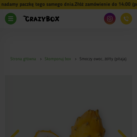
adamy paczkę tego samego dnia.
Złóż zamówienie do 14:00 (pn-p
Strona główna
Skomponuj box
Smoczy owoc, żółty (pitaja)