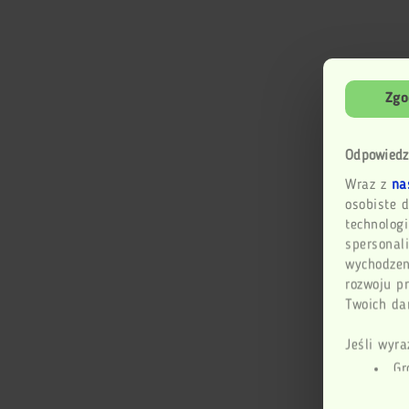
Zgo
Odpowiedz
Wraz z
na
osobiste d
technologi
spersonali
wychodzen
rozwoju p
Twoich dan
Jeśli wyra
Gr
geogr