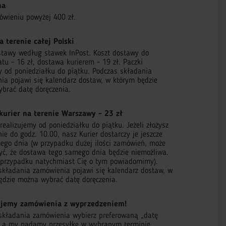
na
ówieniu powyżej 400 zł.
a terenie całej Polski
stawy według stawek InPost. Koszt dostawy do
tu - 16 zł, dostawa kurierem - 19 zł. Paczki
 od poniedziałku do piątku. Podczas składania
ia pojawi się kalendarz dostaw, w którym będzie
brać datę doręczenia.
kurier na terenie Warszawy - 23 zł
ealizujemy od poniedziałku do piątku. Jeżeli złożysz
e do godz. 10.00, nasz Kurier dostarczy je jeszcze
ego dnia (w przypadku dużej ilości zamówień, może
zyć, że dostawa tego samego dnia będzie niemożliwa.
przypadku natychmiast Cię o tym powiadomimy).
składania zamówienia pojawi się kalendarz dostaw, w
ędzie można wybrać datę doręczenia.
jemy zamówienia z wyprzedzeniem!
składania zamówienia wybierz preferowaną „datę
, a my nadamy przesyłkę w wybranym terminie.