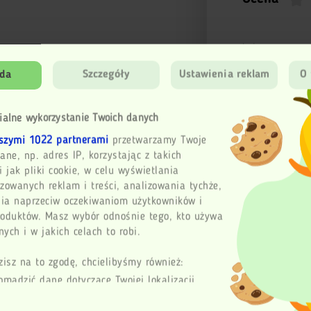
Imię
da
Szczegóły
Ustawienia reklam
O 
Email
ialne wykorzystanie Twoich danych
szymi 1022 partnerami
przetwarzamy Twoje
Twoja opinia
ane, np. adres IP, korzystając z takich
i jak pliki cookie, w celu wyświetlania
zowanych reklam i treści, analizowania tychże,
ia naprzeciw oczekiwaniom użytkowników i
Wy
roduktów. Masz wybór odnośnie tego, kto używa
ych i w jakich celach to robi.
zisz na to zgodę, chcielibyśmy również:
omadzić dane dotyczące Twojej lokalizacji
aficznej z dokładnością nawet do kilku metrów