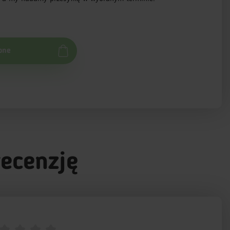
pne
recenzję