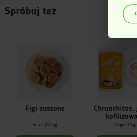
Id
anali
Spróbuj też
(fing
Dowiedz si
dane są p
sekcji szc
zmienić l
Ta strona
swojego f
Więcej inf
Figi suszone
Chrunchitos, jabłka
liofilizow
Waga: (200 g)
Waga: (30 g)