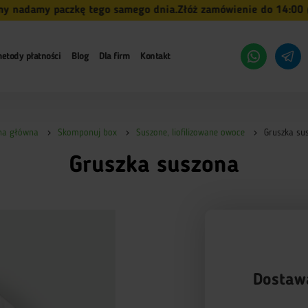
adamy paczkę tego samego dnia.
Złóż zamówienie do 14:00 (pn-
etody płatności
Blog
Dla firm
Kontakt
na główna
Skomponuj box
Suszone, liofilizowane owoce
Gruszka su
Gruszka suszona
Dostaw