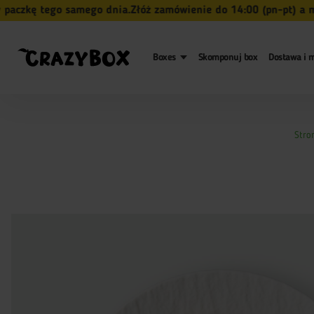
zkę tego samego dnia.
Złóż zamówienie do 14:00 (pn-pt) a my n
Boxes
Skomponuj box
Dostawa i m
Stro