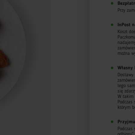
Bezpłat
Przy zam
InPost n
Koszt do
Paczkoma
nadajemy
zamówien
można wy
Własny 
Dostawy r
zamówieni
tego sam
się zdar
W takim 
Podczas 
którym b
Przyjmu
Podczas 
odbioru”