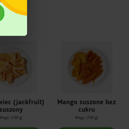
iec (jackfruit)
Mango suszone bez
suszony
cukru
Waga: (100 g)
Waga: (100 g)