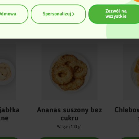
entyfikować Twoje urządzenie, aktywnie
zując charakteryzującego je zbiory danych
Zezwól na
erprinting, czyli wirtualny odcisk palca)
Odmowa
Spersonalizuj
wszystkie
ę więcej odnośnie tego, jak Twoje osobiste
rzetwarzane oraz ustaw własne preferencje w
zegółów
. W Deklaracji plików cookie możesz
ub wycofać swoją zgodę w dowolnej chwili.
 korzysta z plików cookies w celu poprawy
unkcjonowania oraz w celach analitycznych.
ormacji znajduje się w Polityce prywatności.
Ananas suszony bez
Chlebow
ane
cukru
Waga: (100 g)