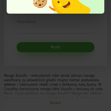
Więcej informacji znajduje się w Polityce prywatności.
Email
Twoja opinia
Wyślij
Mango Ataulfo - meksykański lider wśród odmian mango,
uwielbiany za jedwabiście gładki miąższ niemal pozbawiony
włókien i intensywnie słodki smak z delikatną nutą żywicy. W
CrazyBox dostarczamy mango żółte Ataulfo z dostawą do całej
Polski. Czym wyróżnia się mango Ataulfo? Mango bez włókien -
tak najkrócej można opisać odmianę Ataulfo. W odróżnieniu od
popularnego mango Tommy Atkins z charakterystycznymi
Rozwiń
włóknami, Ataulfo ma miąższ aksamitnie gładki i kremowy.