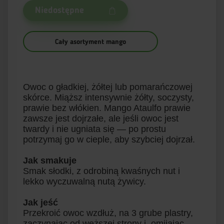
Niedostępne
Cały asortyment mango
Owoc o gładkiej, żółtej lub pomarańczowej
skórce. Miąższ intensywnie żółty, soczysty,
prawie bez włókien. Mango Ataulfo prawie
zawsze jest dojrzałe, ale jeśli owoc jest
twardy i nie ugniata się — po prostu
potrzymaj go w cieple, aby szybciej dojrzał.
Jak smakuje
Smak słodki, z odrobiną kwaśnych nut i
lekko wyczuwalną nutą żywicy.
Jak jeść
Przekroić owoc wzdłuż, na 3 grube plastry,
zaczynając od węższej strony i omijając