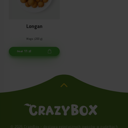
Longan
Waga: (200 g)
11 zł
14 zł
© 2026 CrazyBox - dostawa egzotycznych owoców w pudełkach