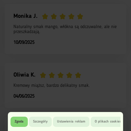
Monika J.
Naturalny smak mango, włókna są odczuwalne, ale nie
przeszkadzają.
10/09/2025
Oliwia K.
Kremowy miąższ, bardzo delikatny smak.
04/06/2025
Zgoda
Szczegóły
Ustawienia reklam
O plikach cookies
Michał O.