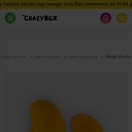
nadamy paczkę tego samego dnia.
Złóż zamówienie do 14:00 (pn
Strona główna
Skomponuj box
Owoce egzotyczne
Mango Ataulfo