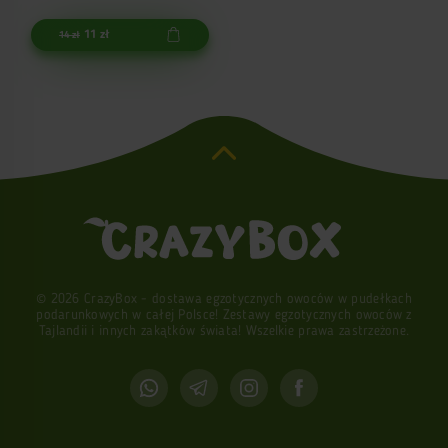
11 zł
14 zł
© 2026 CrazyBox - dostawa egzotycznych owoców w pudełkach
podarunkowych w całej Polsce! Zestawy egzotycznych owoców z
Tajlandii i innych zakątków świata! Wszelkie prawa zastrzeżone.