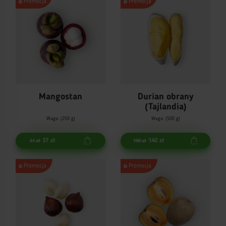
Promocja
Promocja
Mangostan
Durian obrany
(Tajlandia)
Waga: (250 g)
Waga: (500 g)
37 zł
140 zł
41 zł
190 zł
Promocja
Promocja