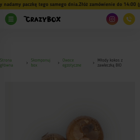
nadamy paczkę tego samego dnia.
Złóż zamówienie do 14:00 (pn
Strona
Skomponuj
Owoce
Młody kokos z
główna
box
egzotyczne
zawleczką BIO