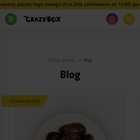
y paczkę tego samego dnia.
Złóż zamówienie do 14:00 (pn-pt) 
Strona główna
Blog
Blog
13 kwietnia 2026