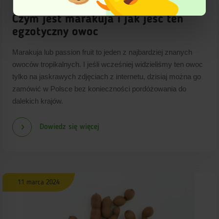
Czym jest marakuja i jak jeść ten
egzotyczny owoc
Marakuja lub passion fruit to jeden z najbardziej znanych
owoców tropikalnych. I jeśli wcześniej widzieliśmy ten owoc
tylko na jaskrawych zdjęciach z internetu, dzisiaj można go
zamówić w Polsce bez konieczności pordóżowania do
dalekich krajów.
Dowiedz się więcej
11 marca 2024