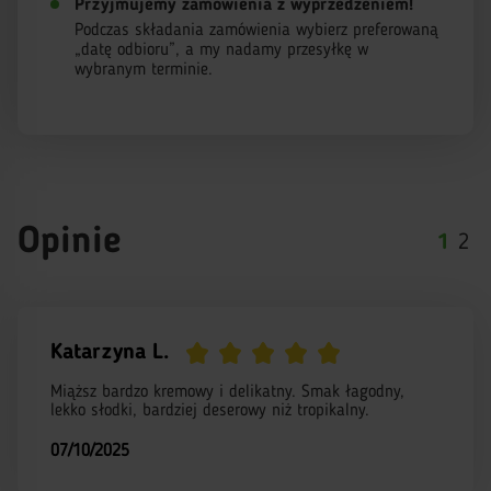
Przyjmujemy zamówienia z wyprzedzeniem!
Podczas składania zamówienia wybierz preferowaną
„datę odbioru”, a my nadamy przesyłkę w
wybranym terminie.
Opinie
1
2
Katarzyna L.
Miąższ bardzo kremowy i delikatny. Smak łagodny,
lekko słodki, bardziej deserowy niż tropikalny.
07/10/2025