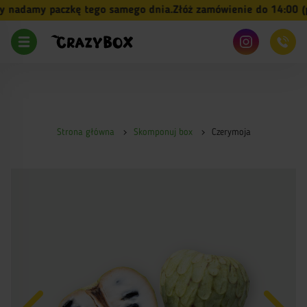
nadamy paczkę tego samego dnia.
Złóż zamówienie do 14:00 (pn
Strona główna
Skomponuj box
Czerymoja