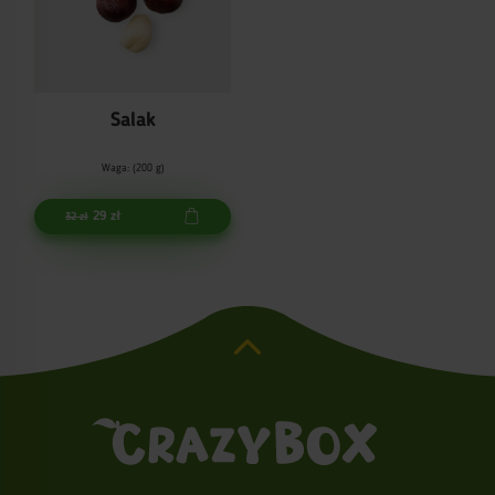
Salak
Waga: (200 g)
29 zł
32 zł