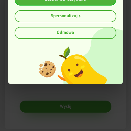
Gromadzić dane dotyczące Twojej lokalizacji
geograficznej z dokładnością nawet do kilku metrów
Identyfikować Twoje urządzenie, aktywnie
Ocena
Spersonalizuj
analizując charakteryzującego je zbiory danych
(fingerprinting, czyli wirtualny odcisk palca)
Dowiedz się więcej odnośnie tego, jak Twoje osobiste dane
Odmowa
Imię
są przetwarzane oraz ustaw własne preferencje w
sekcji
szczegółów
. W Deklaracji plików cookie możesz zmienić lub
wycofać swoją zgodę w dowolnej chwili.
Email
Ta strona korzysta z plików cookies w celu poprawy
swojego funkcjonowania oraz w celach analitycznych.
Więcej informacji znajduje się w Polityce prywatności.
Twoja opinia
Wyślij