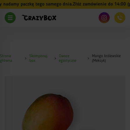
nadamy paczkę tego samego dnia.
Złóż zamówienie do 14:00 (pn
Strona
Skomponuj
Owoce
Mango królewskie
główna
box
egzotyczne
(Meksyk)