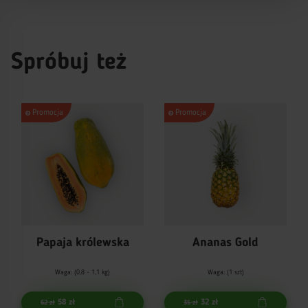
Spróbuj też
Promocja
Promocja
Papaja królewska
Ananas Gold
Waga: (0,8 - 1,1 kg)
Waga: (1 szt)
58 zł
32 zł
62 zł
35 zł